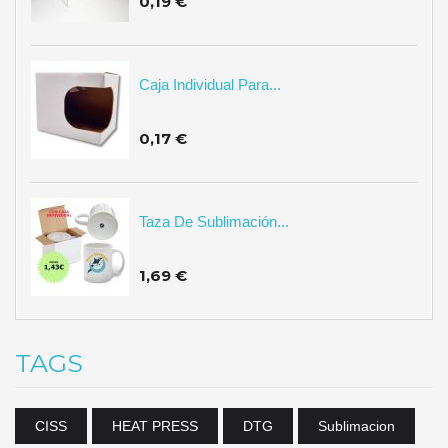
0,19 €
Caja Individual Para...
0,17 €
Taza De Sublimación...
1,69 €
TAGS
CISS
HEAT PRESS
DTG
Sublimacion