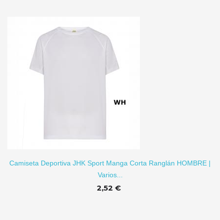
TO
Camiseta Deportiva JHK Sport Manga Corta Ranglán HOMBRE |
Varios...
2,52 €