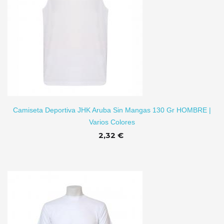
TO
Camiseta Deportiva JHK Aruba Sin Mangas 130 Gr HOMBRE |
Varios Colores
2,32 €