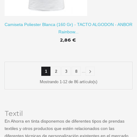
TO
Camiseta Poliester Blanca (160 Gr) - TACTO ALGODON - ANBOR
Rainbow...
2,86 €
…
1
2
3
8
Mostrando 1-12 de 86 artículo(s)
Textil
En Ahorra en tinta disponemos de diferentes tipos de prendas
textiles y otros productos que estén relacionados con las
diferentes técnicas de personalización existentes en el mercado.