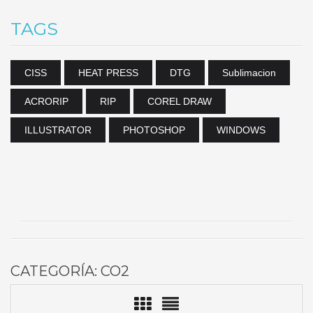
TAGS
CISS
HEAT PRESS
DTG
Sublimacion
ACRORIP
RIP
COREL DRAW
ILLUSTRATOR
PHOTOSHOP
WINDOWS
CATEGORÍA: CO2