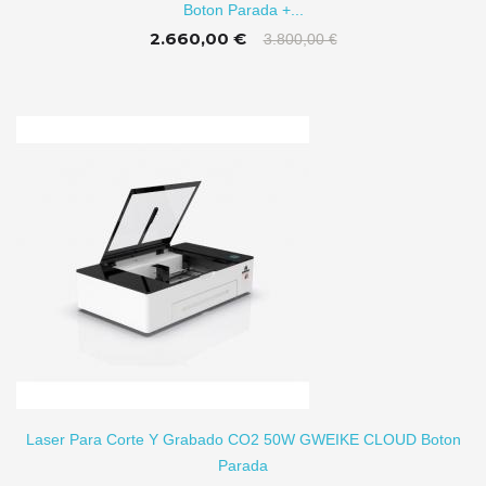
Boton Parada +...
2.660,00 €
3.800,00 €
TO
Laser Para Corte Y Grabado CO2 50W GWEIKE CLOUD Boton
Parada