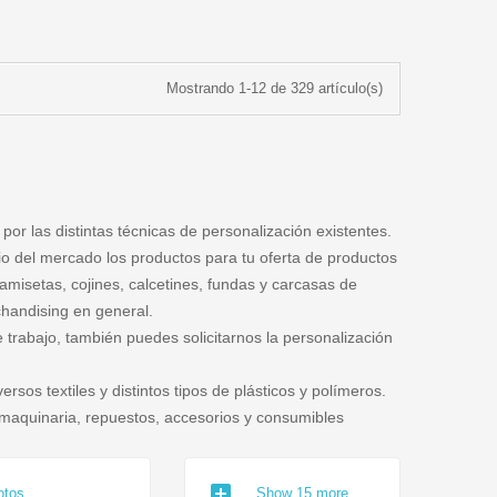
Mostrando 1-12 de 329 artículo(s)
r las distintas técnicas de personalización existentes.
cio del mercado los productos para tu oferta de productos
camisetas, cojines, calcetines, fundas y carcasas de
rchandising en general.
trabajo, también puedes solicitarnos la personalización
rsos textiles y distintos tipos de plásticos y polímeros.
 maquinaria, repuestos, accesorios y consumibles
add_box
otos
Show 15 more