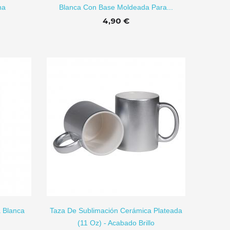
na
Blanca Con Base Moldeada Para...
Puzzle Para
Sublimación...
4,90 €
0,88 €
R A CARRITO
 Blanca
Taza De Sublimación Cerámica Plateada
(11 Oz) - Acabado Brillo