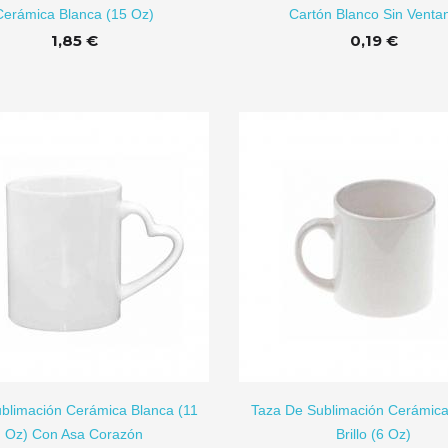
Cerámica Blanca (15 Oz)
Cartón Blanco Sin Venta
Azulejo De
Taza De
Cerámica...
Sublimación...
1,85 €
0,19 €
0,45 €
2,25 €
AÑADIR A CARRITO
AÑADI
blimación Cerámica Blanca (11
Taza De Sublimación Cerámica
Oz) Con Asa Corazón
Brillo (6 Oz)