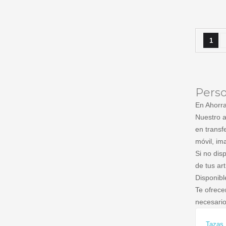
1
Perso
En Ahorra
Nuestro a
en transf
móvil, im
Si no dis
de tus art
Disponibl
Te ofrece
necesario
Tazas