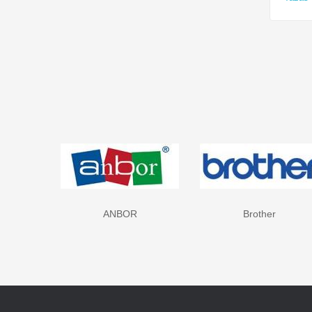
R
Brother
Canon