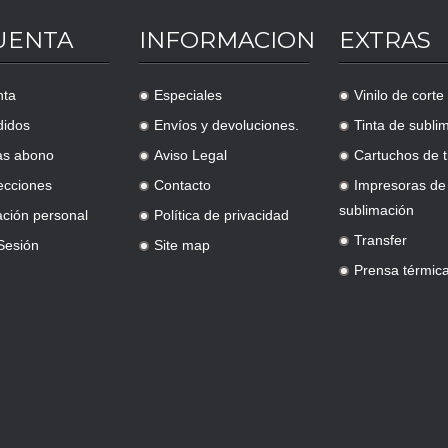
UENTA
INFORMACION
EXTRAS
nta
Especiales
Vinilo de corte
.
.
didos
Envíos y devoluciones.
Tinta de subli
.
.
as abono
Aviso Legal
Cartuchos de t
.
.
ecciones
Contacto
Impresoras de
.
.
sublimación
ación personal
Política de privacidad
.
Transfer
 Sesión
Site map
.
.
Prensa térmic
.