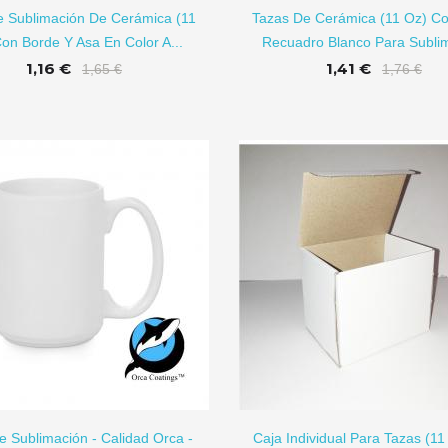
e Sublimación De Cerámica (11
Tazas De Cerámica (11 Oz) Co
on Borde Y Asa En Color A...
Recuadro Blanco Para Sublima
1,16 €
1,41 €
1,65 €
1,76 €
Láminas De
Vinilo Textil PU
Aluminio...
De...
1,59 €
5,74 €
Lámina De Imán
Imanes De
Adhesiva...
Aluminio...
AÑADIR A CARRITO
AÑADI
1,70 €
0,79 €
e Sublimación - Calidad Orca -
Caja Individual Para Tazas (1