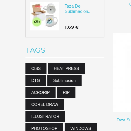
Taza De
Sublimación...
1,69 €
TAGS
CISS
HEAT PRESS
DTG
Sublimacion
ACRORIP
RIP
COREL DRAW
ILLUSTRATOR
Taza Su
PHOTOSHOP
WINDOWS