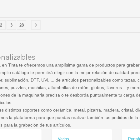
…
2
3
28
nalizables
 en Tinta te ofrecemos una amplísima gama de productos para grabar po
mplio catálogo te permitirá elegir con la mejor relación de calidad-pre
er, sublimación, DTF, UVi, ... de artículos personalizables como tazas, 
anes, puzzles, mochilas, alfombrillas de ratón, globos, llaveros... y me
pones de la maquinaria precisa o te desborda puntualmente tu carga de 
ículos.
es distintos soportes como cerámica, metal, pizarra, madera, cristal, dive
mos la plataforma para que puedas realizar también tus pedidos de la
s para la grabación de tus artículos.
Varios
Portaf