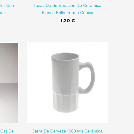
lor Con
Tazas De Sublimación De Cerámica
r -...
Blanca Brillo Forma Cónica
1,20 €
Transfer Film DTF
F100...
1,79 €
Taza De
Sublimación...
R A CARRITO
1,26 €
1,80 €
1 Oz) De
Jarra De Cerveza (600 Ml) Cerámica