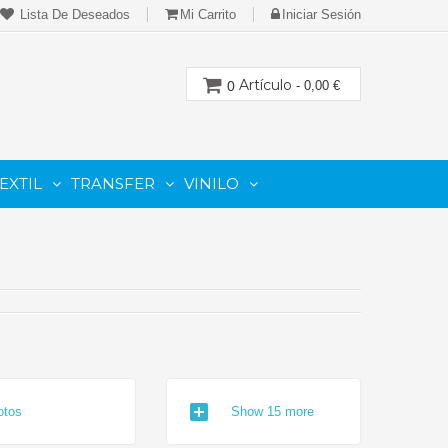
Lista De Deseados
Mi Carrito
Iniciar Sesión
Artículo
0
- 0,00 €
EXTIL
TRANSFER
VINILO
CION
PARA IMPRESORAS LASER-TONER
PARA PLOTTER DE CORTE
Cartuchos Compatibles De Toner
add_box
otos
Show 15 more