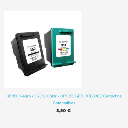
TO
HP350 Negro / 351XL Color - HPCB336E/HPCB338E Cartuchos
Compatibles
3,50 €