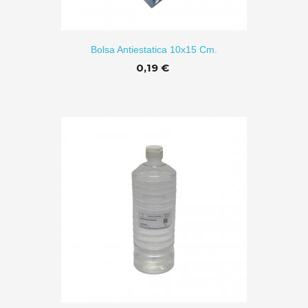
R A CARRITO
Bolsa Antiestatica 10x15 Cm.
0,19 €
R A CARRITO