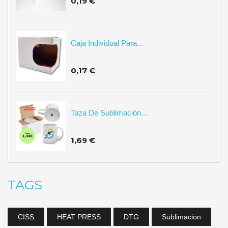
0,19 €
Caja Individual Para...
0,17 €
Taza De Sublimación...
1,69 €
TAGS
CISS
HEAT PRESS
DTG
Sublimacion