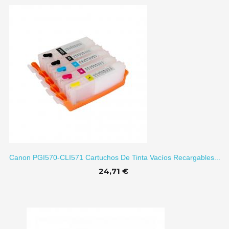
TO
Canon PGI570-CLI571 Cartuchos De Tinta Vacíos Recargables...
24,71 €