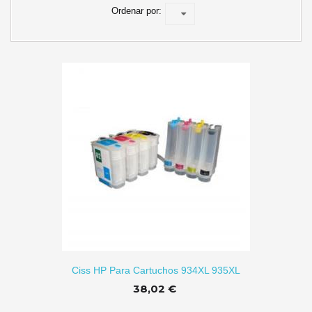
Ordenar por:
R A CARRITO
Ciss HP Para Cartuchos 934XL 935XL
38,02 €