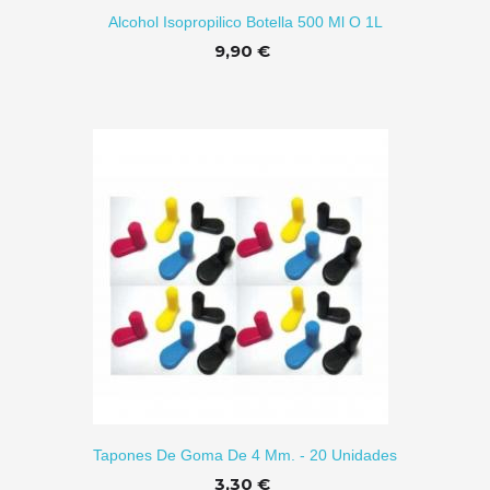
Alcohol Isopropilico Botella 500 Ml O 1L
9,90 €
 A CARRITO
Tapones De Goma De 4 Mm. - 20 Unidades
3,30 €