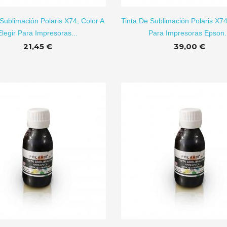
1,70 €
0,79 €
Sublimación Polaris X74, Color A
Tinta De Sublimación Polaris X74
Elegir Para Impresoras...
Para Impresoras Epson.
Azulejo De
Taza De
Cerámica...
21,45 €
Sublimación...
39,00 €
0,45 €
2,25 €
AÑADIR A CARRITO
AÑADI