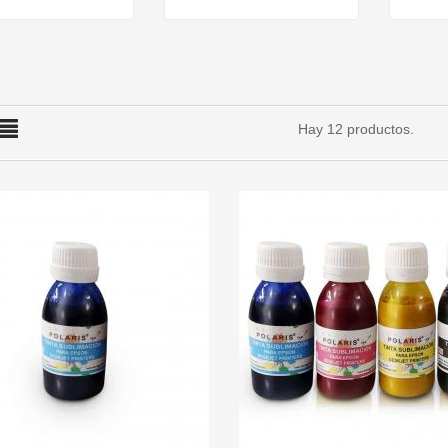
Hay 12 productos.
Láminas De
Vinilo Textil PU
Aluminio...
De...
1,59 €
5,74 €
Lámina De Imán
Imanes De
Adhesiva...
Aluminio...
AÑADIR A CARRITO
AÑADI