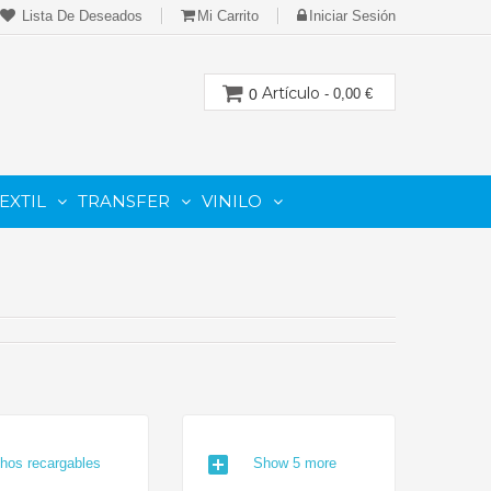
Lista De Deseados
Mi Carrito
Iniciar Sesión
Artículo
0
- 0,00 €
EXTIL
TRANSFER
VINILO
CION
PARA IMPRESORAS LASER-TONER
PARA PLOTTER DE CORTE
Cartuchos Compatibles De Toner
add_box
hos recargables
Show 5 more