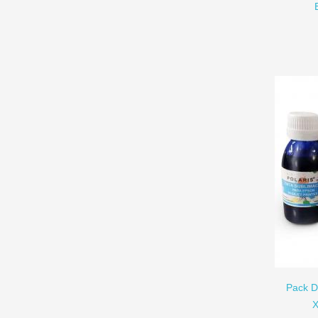
AÑADIR A CARRITO
Pack D
X