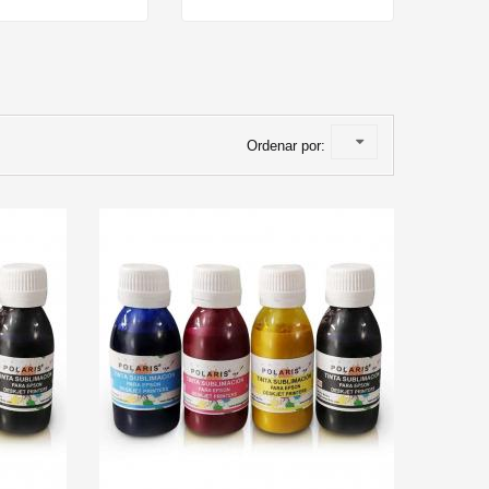
Ordenar por:
Transfer Film DTF
F100...
1,79 €
Taza De
Sublimación...
R A CARRITO