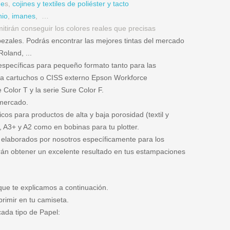
ne
s,
cojines y textiles de poliéster y tacto
nio
,
imanes
, …
mitirán conseguir los colores reales que precisas
bezales. Podrás encontrar las mejores tintas del mercado
oland, ...
 específicas para pequeño formato tanto para las
ra cartuchos o CISS externo Epson Workforce
 Color T y la serie Sure Color F.
 mercado.
cos para productos de alta y baja porosidad (textil y
, A3+ y A2 como en bobinas para tu plotter.
r elaborados por nosotros específicamente para los
tirán obtener un excelente resultado en tus estampaciones
que te explicamos a continuación.
primir en tu camiseta.
ada tipo de Papel: