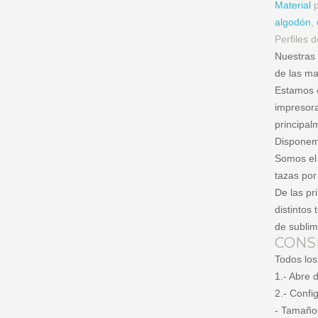
Material
p
algodón
,
Perfiles 
Nuestras 
de las ma
Estamos e
impresora
principal
Disponem
Somos el 
tazas por
De las pr
distintos
de sublim
CONS
Todos los
1.- Abre 
2.- Confi
- Tamaño,