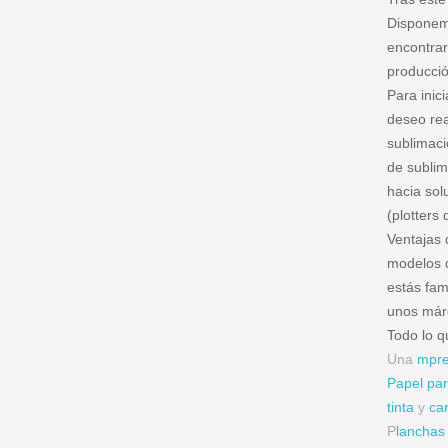
Dispone
encontra
producció
Para inic
deseo rea
sublimaci
de sublim
hacia sol
(plotters
Ventajas 
modelos 
estás fam
unos már
Todo lo q
Una
mpre
Papel par
tinta
y
car
P
lanchas