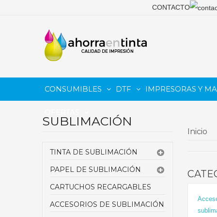
CONTACTO
CONSUMIBLES
DTF
IMPRESORAS Y M
OFERTAS
SUBLIMACIÓN
PARA IMPRESORAS DTF
PARA TINTA DTG (DIRECT TO GARMET)
Impresoras De Sublimación
RIP DTF - Software De Impresión
Tintas DTG (Direct To Garment)
Cartuchos Para Impresoras DTG (Direct To Garment)
Cabezales Para Impresoras DTG
Complementos Prensas Térmicas
PARA PLOTTERS - GRAN 
PARA IMPRESORAS TINTA
Inicio
TINTA DE SUBLIMACIÓN
PAPEL DE SUBLIMACIÓN
CATE
CARTUCHOS RECARGABLES
Acceso
ACCESORIOS DE SUBLIMACIÓN
sublim