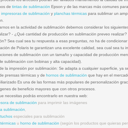
mos de
tintas de sublimación
Epson y de las marcas más comunes para s
r
impresoras de sublimación
y
planchas térmicas
para sublimar un ampl
n.
iarnos en la actividad de sublimación debemos considerar los siguiente
lizar? - ¿Qué cantidad de producción en sublimación preveo realizar?
ón? Sea cual sea tu respuesta a esas preguntas, no ha de condicionar 
ación de Polaris te garantizan una excelente calidad, sea cual sea tu in
uciones de sublimación con un tamaño y capacidad de producción meno
 de sublimación con bobinas y alta capacidad).
de la impresión por sublimación: Se adapta a cualquier superficie, ya s
de prensas térmicas y de
hornos de sublimación
que hay en el mercado 
iliarizado Es una de las formas más populares de personalización graci
genes de beneficio mayores que con otros procesos.
ue necesitas podrás encontrarlo en nuestra web:
sora de sublimación
para imprimir las imágenes
a sublimación
,
tuchos
especiales para sublimación
 térmicas
u
horno de sublimación
(según los productos que quieras per