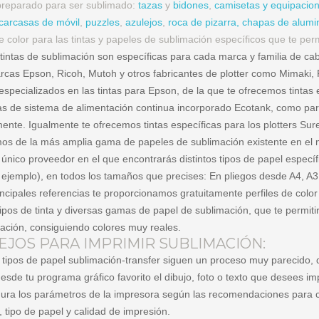
reparado para ser sublimado:
tazas
y
bidones
,
camisetas y equipacio
carcasas de móvil
,
puzzles
,
azulejos
,
roca de pizarra,
chapas de alumi
de color para las tintas y papeles de sublimación específicos que te per
tintas de sublimación son específicas para cada marca y familia de ca
rcas Epson, Ricoh, Mutoh y otros fabricantes de plotter como Mimaki, R
specializados en las tintas para Epson, de la que te ofrecemos tintas
s de sistema de alimentación continua incorporado Ecotank, como pa
mente. Igualmente te ofrecemos tintas específicas para los plotters Sure
os de la más amplia gama de papeles de sublimación existente en el
único proveedor en el que encontrarás distintos tipos de papel específi
 ejemplo), en todos los tamaños que precises: En pliegos desde A4, A3
incipales referencias te proporcionamos gratuitamente perfiles de colo
 tipos de tinta y diversas gamas de papel de sublimación, que te permi
ación, consiguiendo colores muy reales.
EJOS PARA IMPRIMIR SUBLIMACIÓN:
 tipos de papel sublimación-transfer siguen un proceso muy parecido, 
desde tu programa gráfico favorito el dibujo, foto o texto que desees im
gura los parámetros de la impresora según las recomendaciones para c
 tipo de papel y calidad de impresión.