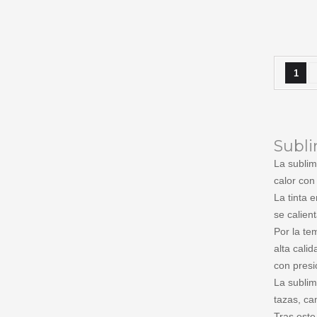
1
Subl
La sublim
calor con
La tinta 
se calien
Por la te
alta cali
con presi
La sublim
tazas, ca
Tras este