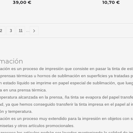
39,00 €
10,70 €
…
2
3
11
imación
ación es un proceso de impresión que consiste en pasar la tinta de esta
 prensas térmicas u hornos de sublimación en superficies ya tratadas 
en estado líquido se imprime en papel especial de sublimación, que lue
ta en una prensa térmica.
mperatura alcanzada en la prensa, ña tinta se evapora del papel trans
dad, ya que hemos conseguido transferir la tinta impresa en el papel al i
ón y temperatura.
ación es un proceso muy extendido para la impresión en objetos con su
misetas y otros artículos promocionales.
 proceso los artículos podrán ser lavados manteniendo la calidad de i