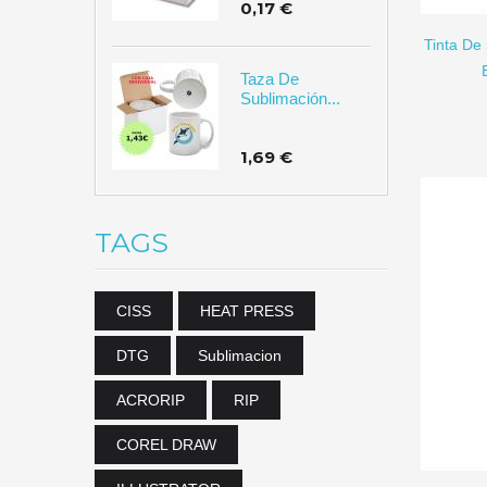
0,17 €
Tinta De 
Taza De
Sublimación...
1,69 €
TAGS
CISS
HEAT PRESS
DTG
Sublimacion
ACRORIP
RIP
COREL DRAW
AÑADIR A CARRITO