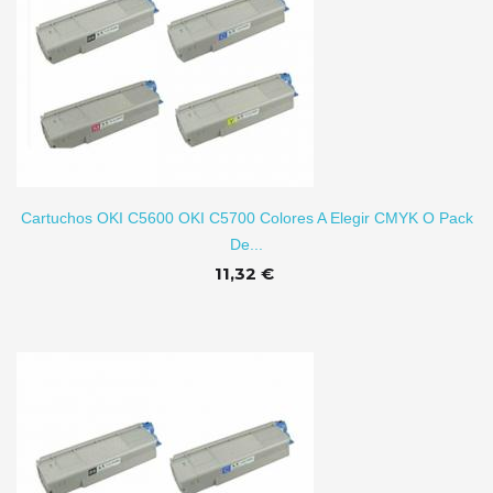
TO
Cartuchos OKI C5600 OKI C5700 Colores A Elegir CMYK O Pack
De...
11,32 €