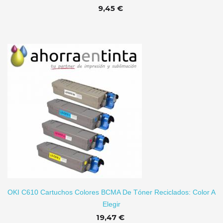
9,45 €
TO
OKI C610 Cartuchos Colores BCMA De Tóner Reciclados: Color A
Elegir
19,47 €