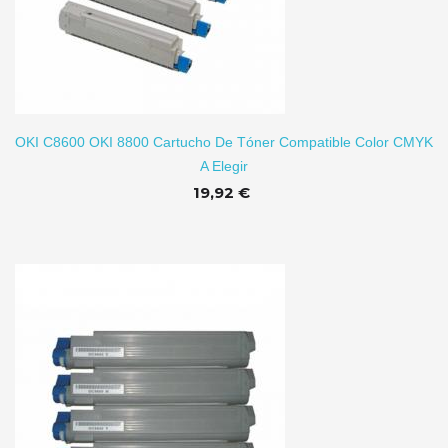
TO
OKI C8600 OKI 8800 Cartucho De Tóner Compatible Color CMYK
A Elegir
19,92 €