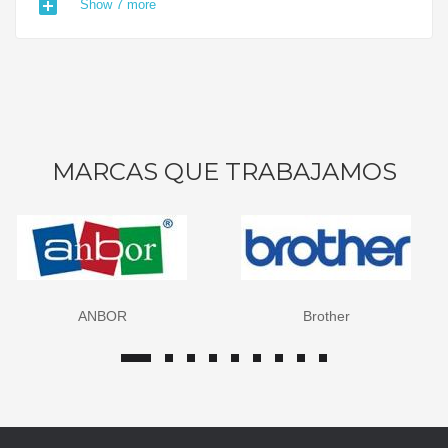
add_box
Show 7 more
MARCAS QUE TRABAJAMOS
ANBOR
Brother