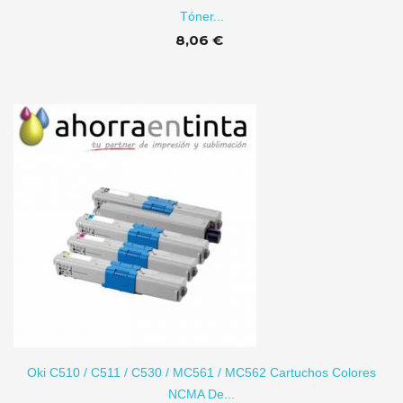
Tóner...
8,06 €
TO
Oki C510 / C511 / C530 / MC561 / MC562 Cartuchos Colores
NCMA De...