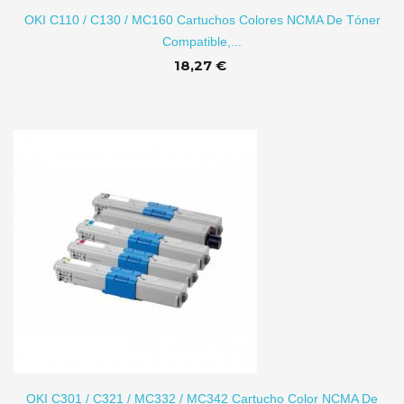
OKI C110 / C130 / MC160 Cartuchos Colores NCMA De Tóner
Compatible,...
18,27 €
TO
OKI C301 / C321 / MC332 / MC342 Cartucho Color NCMA De