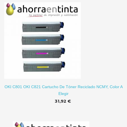
TO
OKI C801 OKI C821 Cartucho De Tóner Reciclado NCMY, Color A
Elegir
31,92 €