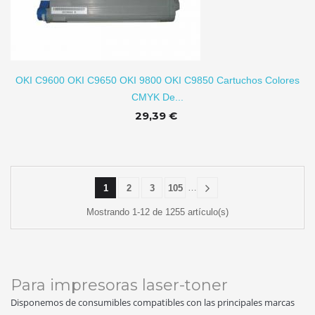
TO
OKI C9600 OKI C9650 OKI 9800 OKI C9850 Cartuchos Colores
CMYK De...
29,39 €
…
1
2
3
105
Mostrando 1-12 de 1255 artículo(s)
Para impresoras laser-toner
Disponemos de consumibles compatibles con las principales marcas