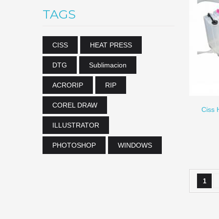
TAGS
CISS
HEAT PRESS
DTG
Sublimacion
AÑADIR A CARRITO
ACRORIP
RIP
COREL DRAW
Ciss 
ILLUSTRATOR
PHOTOSHOP
WINDOWS
1