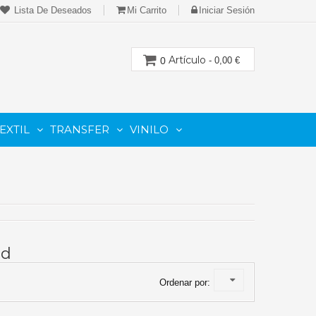
Lista De Deseados
Mi Carrito
Iniciar Sesión
Artículo
0
- 0,00 €
EXTIL
TRANSFER
VINILO
CION
PARA IMPRESORAS LASER-TONER
PARA PLOTTER DE CORTE
Cartuchos Compatibles De Toner
rd
Ordenar por: