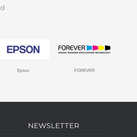
rd
FOREVER
HP - Hewlett Packard
NEWSLETTER