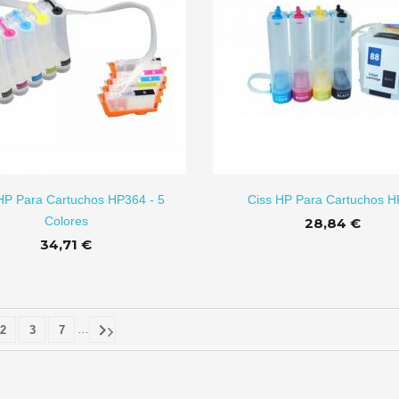
AÑADIR A CARRITO
AÑADI
HP Para Cartuchos HP364 - 5
Ciss HP Para Cartuchos 
Colores
28,84 €
34,71 €

…
2
3
7