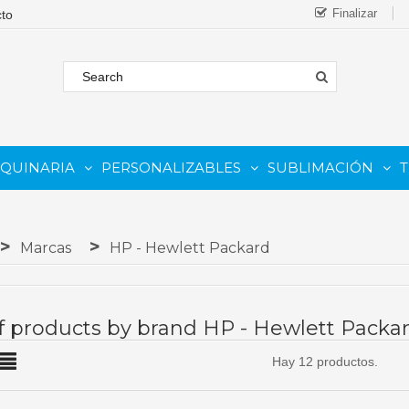
Finalizar
AQUINARIA
PERSONALIZABLES
SUBLIMACIÓN
T
FORMATO
 COMESTIBLE
Complementos Y Repuestos.
PARA IMPRESORAS INKJET
PARA IMPRESORAS UV
Sistemas De Tinta Continua (CISS)
PARA TINTAS DE SUBLIMA
PARA GRABADORAS LASER
Marcas
HP - Hewlett Packard
of products by brand HP - Hewlett Packa
Hay 12 productos.