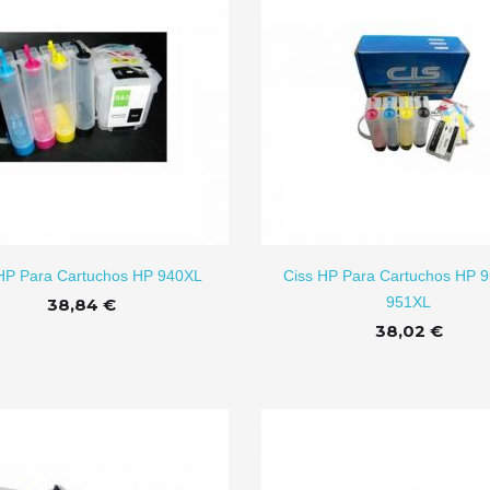
Láminas De
Vinilo Textil PU
Aluminio...
De...
1,59 €
5,74 €
Lámina De Imán
Imanes De
AÑADI
Adhesiva...
Aluminio...
HP Para Cartuchos HP 940XL
Ciss HP Para Cartuchos HP 9
1,70 €
0,79 €
951XL
38,84 €
38,02 €
Azulejo De
Taza De
Cerámica...
Sublimación...
0,45 €
2,25 €