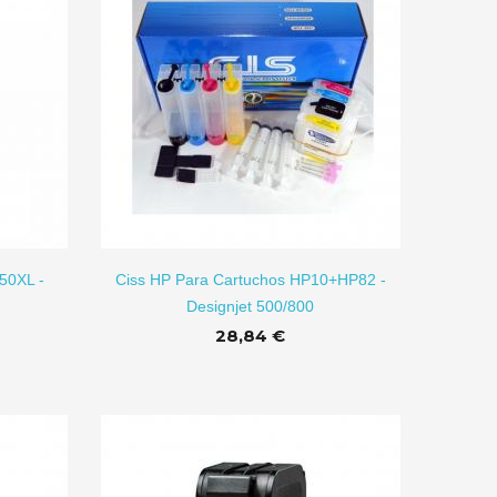
Transfer Film DTF
F100...
1,79 €
Taza De
R A CARRITO
Sublimación...
50XL -
Ciss HP Para Cartuchos HP10+HP82 -
1,26 €
1,80 €
Designjet 500/800
28,84 €
Puzzle Para
Sublimación...
0,88 €