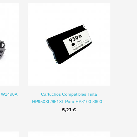
R A CARRITO
P W1490A
Cartuchos Compatibles Tinta
HP950XL/951XL Para HP8100 8600...
5,21 €