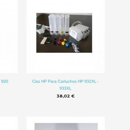
R A CARRITO
 920
Ciss HP Para Cartuchos HP 932XL -
933XL
38,02 €