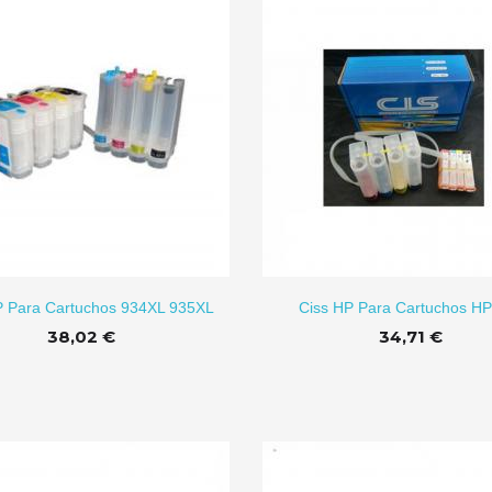
AÑADIR A CARRITO
AÑADI
P Para Cartuchos 934XL 935XL
Ciss HP Para Cartuchos HP
38,02 €
34,71 €