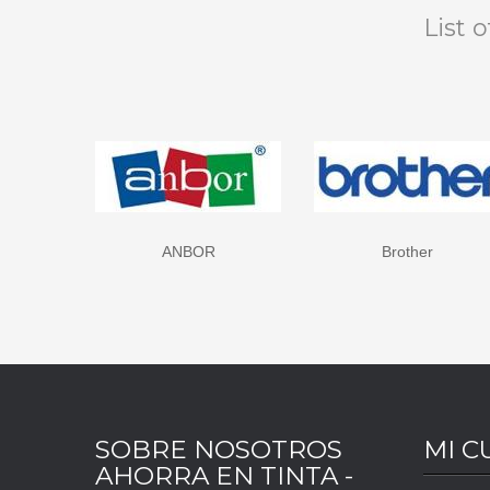
List 
OR
Brother
Canon
SOBRE NOSOTROS
MI C
AHORRA EN TINTA -