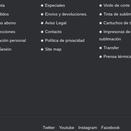
nta
Especiales
Vinilo de corte
.
.
didos
Envíos y devoluciones.
Tinta de subli
.
.
as abono
Aviso Legal
Cartuchos de t
.
.
ecciones
Contacto
Impresoras de
.
.
sublimación
ación personal
Política de privacidad
.
Transfer
 Sesión
Site map
.
.
Prensa térmic
.
Twitter
Youtube
Instagram
Facebook