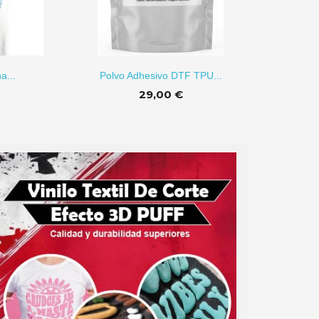
R A CARRITO
AÑADIR A CARRITO
a...
Polvo Adhesivo DTF TPU...
E
29,00 €