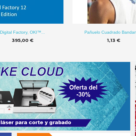
AÑADIR A CARRITO
AÑADI
Digital Factory, OKI™...
Pañuelo Cuadrado Bandan
395,00 €
1,13 €