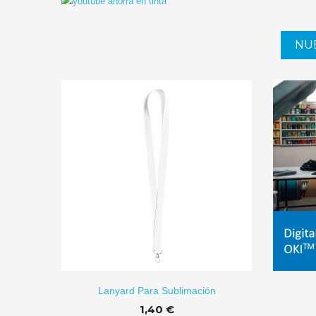
NU
ÑADIR
Lanyard Para Sublimación
1,40 €