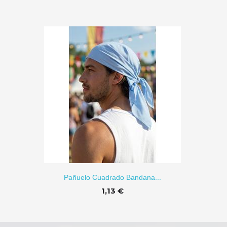
ÑADIR
Pañuelo Cuadrado Bandana...
1,13 €