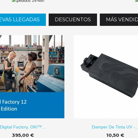
EVAS LLEGADAS
DESCUENTOS
MÁS VENDI
AÑADIR
Digital Factory, OKI™...
Damper De Tinta UV -..
395,00 €
10,50 €