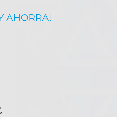
 Y AHORRA!
e
ra