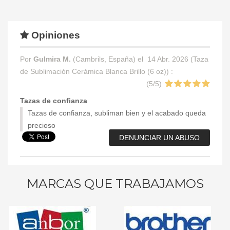
Opiniones
Por
Gulmira M.
(Cambrils, España) el
14 Abr. 2026 (
Taza
de Sublimación Cerámica Blanca Brillo (6 oz)
) :
(
5
/
5
)
Tazas de confianza
Tazas de confianza, subliman bien y el acabado queda
precioso
DENUNCIAR UN ABUSO
MARCAS QUE TRABAJAMOS