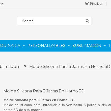
Finalizar
AQUINARIA
PERSONALIZABLES
SUBLIMACIÓN
T
FORMATO
 COMESTIBLE
Complementos Y Repuestos.
PARA IMPRESORAS INKJET
PARA IMPRESORAS UV
Sistemas De Tinta Continua (CISS)
PARA TINTAS DE SUBLIMA
PARA GRABADORAS LASER
blimación
Molde Silicona Para 3 Jarras En Horno 3D
Molde Silicona Para 3 Jarras En Horno 3D
Molde silicona para 3 Jarras en Horno 3D.
Molde de silicona para introducir a la vez hasta 3 jarras o simil
horno 3D de sublimación.