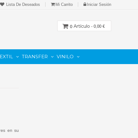
Lista De Deseados
Mi Carrito
Iniciar Sesión
Artículo
0
- 0,00 €
EXTIL
TRANSFER
VINILO
CION
PARA IMPRESORAS LASER-TONER
PARA PLOTTER DE CORTE
Cartuchos Compatibles De Toner
ares en su