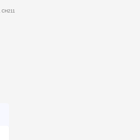
a
CH211