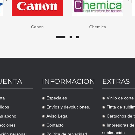
Canon
Chemica
UENTA
INFORMACION
EXTRAS
nta
Especiales
Vinilo de corte
.
.
didos
Envíos y devoluciones.
Tinta de subli
.
.
as abono
Aviso Legal
Cartuchos de t
.
.
ecciones
Contacto
Impresoras de
.
.
sublimación
ación personal
Política de privacidad