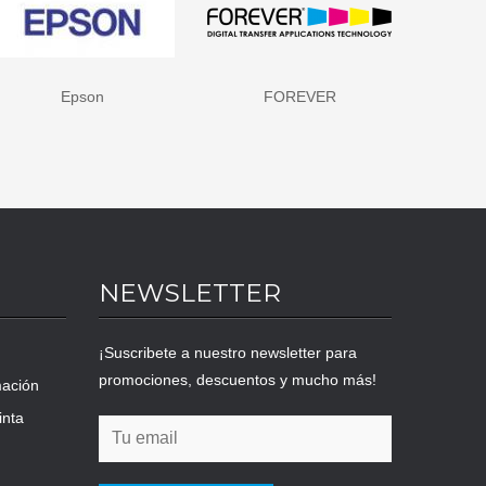
Epson
FOREVER
HP - 
NEWSLETTER
¡Suscribete a nuestro newsletter para
promociones, descuentos y mucho más!
mación
inta