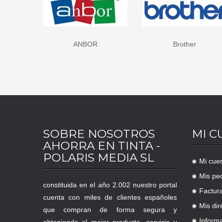
ANBOR
Brother
SOBRE NOSOTROS
MI C
AHORRA EN TINTA -
POLARIS MEDIA SL
Mi cue
.
Mis pe
.
constituida en el año 2.002 nuestro portal
Factur
.
cuenta con miles de clientes españoles
Mis dir
que compran de forma segura y
.
Inform
obteniendo el mejor producto, servicio y