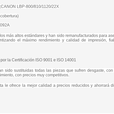
00;CANON LBP-800/810/1120/22X
cobertura)
C4092A
 los más altos estándares y han sido remanufacturados para as
ntizando el máximo rendimiento y calidad de impresión, fiab
 por la Certificación ISO 9001 e ISO 14001
 sido sustituidas todas las piezas que sufren desgaste, con 
dimiento, con precios muy competitivos.
a le ofrece la mejor calidad a precios reducidos y ahorrará d