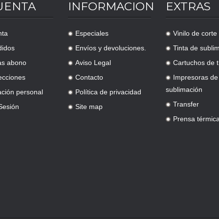
UENTA
INFORMACION
EXTRAS
nta
Especiales
Vinilo de corte
.
.
didos
Envíos y devoluciones.
Tinta de subli
.
.
as abono
Aviso Legal
Cartuchos de t
.
.
ecciones
Contacto
Impresoras de
.
.
sublimación
ación personal
Política de privacidad
.
Transfer
 Sesión
Site map
.
.
Prensa térmic
.