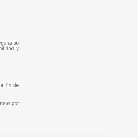
egurar su
ilidad y
el fin de
inero por