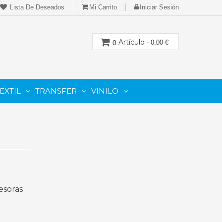
Lista De Deseados
Mi Carrito
Iniciar Sesión
Artículo
0
- 0,00 €
EXTIL
TRANSFER
VINILO
CION
PARA IMPRESORAS LASER-TONER
PARA PLOTTER DE CORTE
Cartuchos Compatibles De Toner
esoras