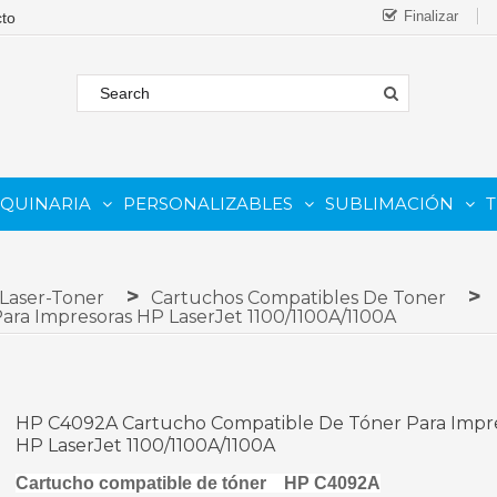
Finalizar
AQUINARIA
PERSONALIZABLES
SUBLIMACIÓN
T
FORMATO
 COMESTIBLE
Complementos Y Repuestos.
PARA IMPRESORAS INKJET
PARA IMPRESORAS UV
Sistemas De Tinta Continua (CISS)
PARA TINTAS DE SUBLIMA
PARA GRABADORAS LASER
 Laser-Toner
Cartuchos Compatibles De Toner
ra Impresoras HP LaserJet 1100/1100A/1100A
HP C4092A Cartucho Compatible De Tóner Para Impr
HP LaserJet 1100/1100A/1100A
Cartucho compatible de tóner
HP C4092A