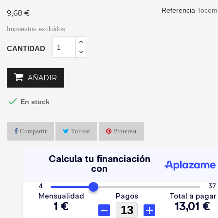
Referencia
Tocom
9,68 €
Impuestos excluidos
CANTIDAD
AÑADIR

En stock
Compartir
Tuitear
Pinterest