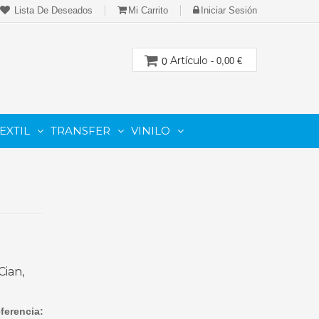
Lista De Deseados
Mi Carrito
Iniciar Sesión
Artículo
0
- 0,00 €
EXTIL
TRANSFER
VINILO
CION
PARA IMPRESORAS LASER-TONER
PARA PLOTTER DE CORTE
Cartuchos Compatibles De Toner
ian,
ferencia: