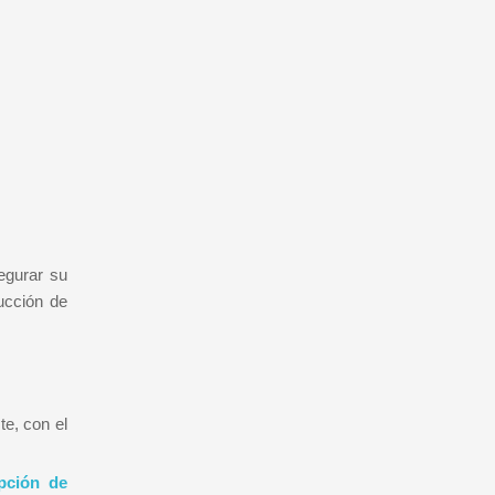
egurar su
ucción de
e, con el
pción de