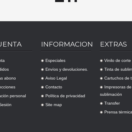
UENTA
INFORMACION
EXTRAS
nta
Especiales
Vinilo de corte
.
.
didos
Envíos y devoluciones.
Tinta de subli
.
.
as abono
Aviso Legal
Cartuchos de t
.
.
ecciones
Contacto
Impresoras de
.
.
sublimación
ación personal
Política de privacidad
.
Transfer
 Sesión
Site map
.
.
Prensa térmic
.