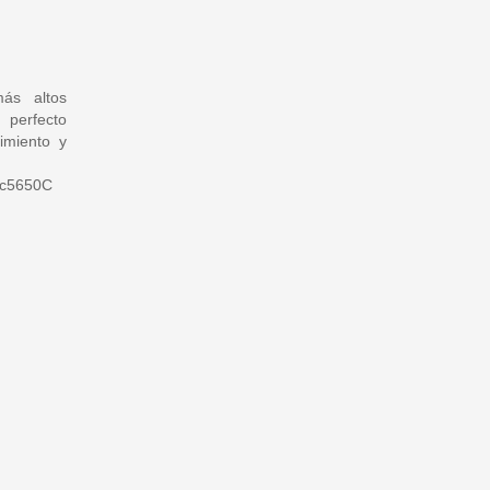
más altos
perfecto
imiento y
ic5650C