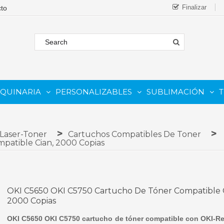
Finalizar
AQUINARIA
PERSONALIZABLES
SUBLIMACIÓN
T
FORMATO
 COMESTIBLE
Complementos Y Repuestos.
PARA IMPRESORAS INKJET
PARA IMPRESORAS UV
Sistemas De Tinta Continua (CISS)
PARA TINTAS DE SUBLIMA
PARA GRABADORAS LASER
 Laser-Toner
Cartuchos Compatibles De Toner
patible Cian, 2000 Copias
OKI C5650 OKI C5750 Cartucho De Tóner Compatible C
2000 Copias
OKI C5650 OKI C5750 cartucho de tóner compatible con OKI-Re