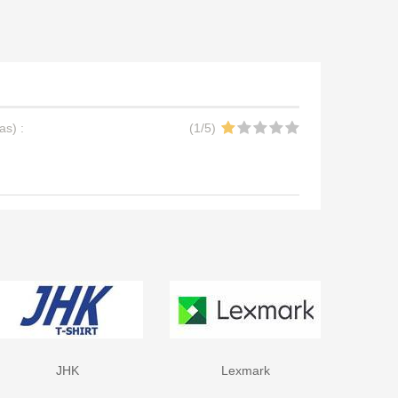
ias
) :
(
1
/
5
)
JHK
Lexmark