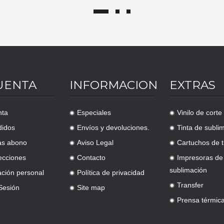
UENTA
INFORMACION
EXTRAS
nta
Especiales
Vinilo de corte
.
.
didos
Envíos y devoluciones.
Tinta de subli
.
.
as abono
Aviso Legal
Cartuchos de t
.
.
ecciones
Contacto
Impresoras de
.
.
sublimación
ación personal
Política de privacidad
.
Transfer
 Sesión
Site map
.
.
Prensa térmic
.