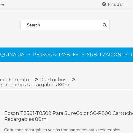
Finalizar
AQUINARIA
PERSONALIZABLES
SUBLIMACIÓN
T
FORMATO
 COMESTIBLE
Complementos Y Repuestos.
PARA IMPRESORAS INKJET
PARA IMPRESORAS UV
Sistemas De Tinta Continua (CISS)
PARA TINTAS DE SUBLIMA
PARA GRABADORAS LASER
Gran Formato
Cartuchos
 Cartuchos Recargables 80ml
Epson T8501-T8509 Para SureColor SC-P800 Cartuch
Recargables 80ml
Cartuchos recargables vaciós transparentes auto-reseteables.