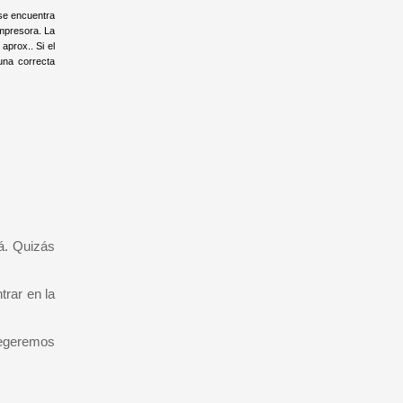
 se encuentra
impresora. La
aprox.. Si el
una correcta
rá. Quizás
trar en la
tegeremos