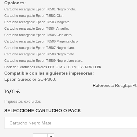
Opciones:
Cartucho recargable Epson T8501 Negro photo.
Cartucho recargable Epson T8502 Cian.
Cartucho recargable Epson T8503 Magenta.
Cartucho recargable Epson T8504 Amarillo.
Cartucho recargable Epson T8505 Cian claro.
Cartucho recargable Epson T8506 Magenta claro.
Cartucho recargable Epson T8507 Negro claro.
Cartucho recargable Epson T8508 Negro mate.
Cartucho recargable Epson T8509 Negro claro claro.
Pack de 9 cartuchos colores PBK-C-M-Y-LC-LM-LBK-MBK-LLBK.
Compatible con las siguientes impresoras:
Epson Surecolor SC-P800.
Referencia
RecgEpsP
14,01 €
Impuestos excluidos
SELECCIONE CARTUCHO O PACK