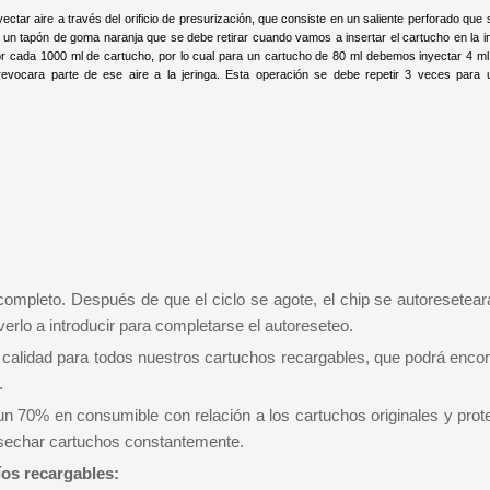
ar aire a través del orificio de presurización, que consiste en un saliente perforado que
r un tapón de goma naranja que se debe retirar cuando vamos a insertar el cartucho en la 
r cada 1000 ml de cartucho, por lo cual para un cartucho de 80 ml debemos inyectar 4 ml 
 revocara parte de ese aire a la jeringa. Esta operación se debe repetir 3 veces para 
 completo. Después de que el ciclo se agote, el chip se autoresetea
verlo a introducir para completarse el autoreseteo.
calidad para todos nuestros cartuchos recargables, que podrá encon
.
n 70% en consumible con relación a los cartuchos originales y pro
esechar cartuchos constantemente.
íos recargables: