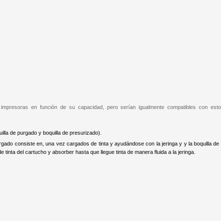
s impresoras en función de su capacidad, pero serían igualmente compatibles con est
lla de purgado y boquilla de presurizado).
gado consiste en, una vez cargados de tinta y ayudándose con la jeringa y y la boquilla d
de tinta del cartucho y absorber hasta que llegue tinta de manera fluida a la jeringa.