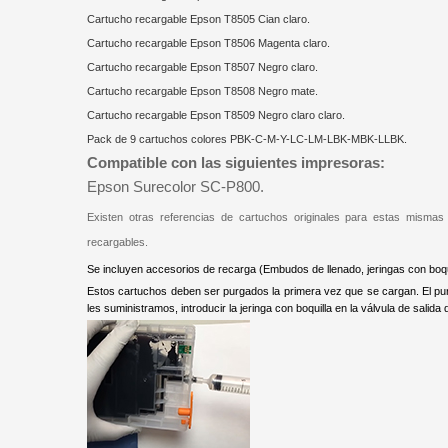
Cartucho recargable Epson T8505 Cian claro.
Cartucho recargable Epson T8506 Magenta claro.
Cartucho recargable Epson T8507 Negro claro.
Cartucho recargable Epson T8508 Negro mate.
Cartucho recargable Epson T8509 Negro claro claro.
Pack de 9 cartuchos colores PBK-C-M-Y-LC-LM-LBK-MBK-LLBK.
Compatible con las siguientes impresoras:
Epson Surecolor SC-P800.
Existen otras referencias de cartuchos originales para estas misma
recargables.
Se incluyen accesorios de recarga (Embudos de llenado, jeringas con boqui
Estos cartuchos deben ser purgados la primera vez que se cargan. El pur
les suministramos, introducir la jeringa con boquilla en la válvula de salida 