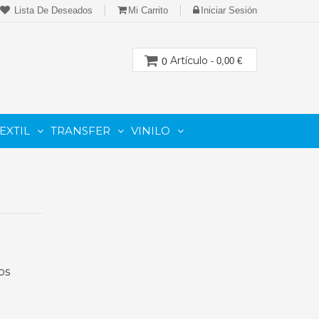
Lista De Deseados
Mi Carrito
Iniciar Sesión
Artículo
0
- 0,00 €
EXTIL
TRANSFER
VINILO
CION
PARA IMPRESORAS LASER-TONER
PARA PLOTTER DE CORTE
Cartuchos Compatibles De Toner
os