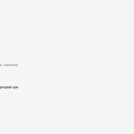
os cartuchos
e purgado que