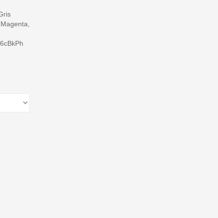
Gris
 Magenta,
-6cBkPh