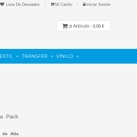
Lista De Deseados
Mi Carrito
Iniciar Sesión
Artículo
0
- 0,00 €
EXTIL
TRANSFER
VINILO
CION
PARA IMPRESORAS LASER-TONER
PARA PLOTTER DE CORTE
Cartuchos Compatibles De Toner
a . Pack
 de Alta