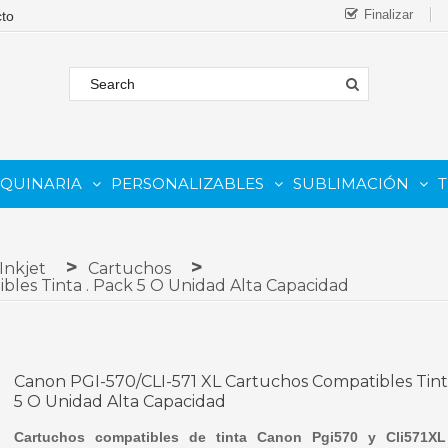
Finalizar
AQUINARIA
PERSONALIZABLES
SUBLIMACIÓN
T
FORMATO
 COMESTIBLE
Complementos Y Repuestos.
PARA IMPRESORAS INKJET
PARA IMPRESORAS UV
Sistemas De Tinta Continua (CISS)
PARA TINTAS DE SUBLIMA
PARA GRABADORAS LASER
Inkjet
Cartuchos
les Tinta . Pack 5 O Unidad Alta Capacidad
Canon PGI-570/CLI-571 XL Cartuchos Compatibles Tint
5 O Unidad Alta Capacidad
Cartuchos compatibles de tinta Canon Pgi570 y Cli571XL