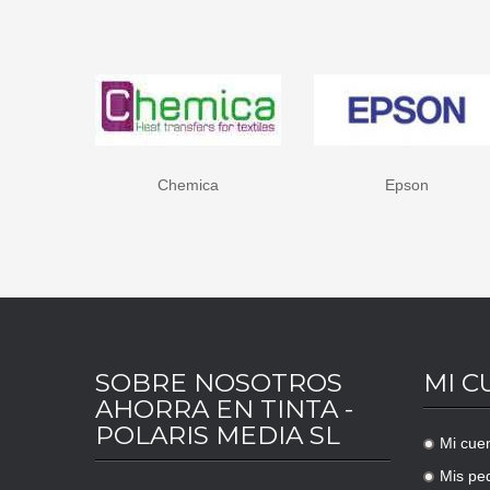
hemica
Epson
FOREVE
SOBRE NOSOTROS
MI C
AHORRA EN TINTA -
POLARIS MEDIA SL
Mi cue
.
Mis pe
.