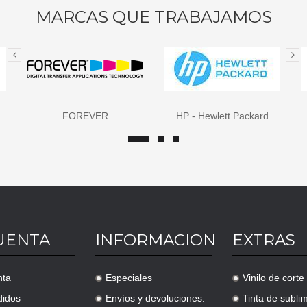
MARCAS QUE TRABAJAMOS
R
HP - Hewlett Packard
JHK
UENTA
INFORMACION
EXTRAS
nta
Especiales
Vinilo de corte
.
.
didos
Envíos y devoluciones.
Tinta de subli
.
.