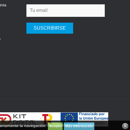
inta
SUSCRIBIRSE
a
plenamente la navegación.
Acepto
Más información