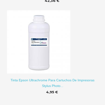
42,36 €
RITO
Tinta Epson Ultrachrome Para Cartuchos De Impresoras
Stylus Photo...
4,95 €