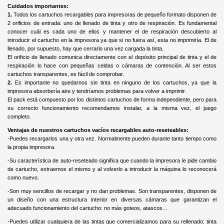
Cuidados importantes:
1.
Todos los cartuchos recargables para impresoras de pequeño formato disponen de
2 orificios de entrada: uno de llenado de tinta y otro de respiración. Es fundamental
conocer cuál es cada uno de ellos y mantener el de respiración descubierto al
introducir el cartucho en la impresora ya que si no fuera así, esta no imprimiría. El de
llenado, por supuesto, hay que cerrarlo una vez cargada la tinta.
El orificio de llenado comunica directamente con el depósito principal de tinta y el de
respiración lo hace con pequeñas celdas o cámaras de contención. Al ser estos
cartuchos transparentes, es fácil de comprobar.
2.
Es importante no quedarnos sin tinta en ninguno de los cartuchos, ya que la
impresora absorbería aire y tendríamos problemas para volver a imprimir.
El pack está compuesto por los distintos cartuchos de forma independiente, pero para
su correcto funcionamiento recomendamos instalar, a la misma vez, el juego
completo.
Ventajas de nuestros cartuchos vacíos recargables auto-reseteables:
-Puedes recargarlos una y otra vez. Normalmente pueden durante tanto tiempo como
la propia impresora.
-Su característica de auto-reseteado significa que cuando la impresora le pide cambio
de cartucho, extraemos el mismo y al volverlo a introducir la máquina lo reconocerá
como nuevo.
-Son muy sencillos de recargar y no dan problemas. Son transparentes, disponen de
un diseño con una estructura interior en diversas cámaras que garantizan el
adecuado funcionamiento del cartucho: no más goteos, atascos...
-Puedes utilizar cualquiera de las tintas que comercializamos para su rellenado: tinta