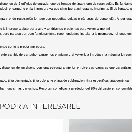
sponen de 2 orificios de entrada: uno de llenado de tinta y otro de respiración. Es fundam
ducir el cartucho en la impresora ya que si no fuera así, esta no imprimiría. El de llenado, 
e tinta y el de respiración lo hace con pequeñas celdas o cámaras de contención. Al ser es
e la impresora absorbería aire y tendríamos problemas para volver a imprimir.
e, pero para su correcto funcionamiento recomendamos instalar, a la misma vez, el juego co
:
iempo como la propia impresora.
e pide cambio de cartucho, extraemos el mismo y al volverlo a introducir la máquina lo re
, disponen de un diseño con una estructura interior en diversas cámaras que garantizan
do: tinta pigmentada, tinta colorante o tinta de sublimación, tinta específica, tinta genérica...
char nunca más cartuchos. Recortan con eficacia alrededor del 90% del gasto en consumibles
PODRÍA INTERESARLE