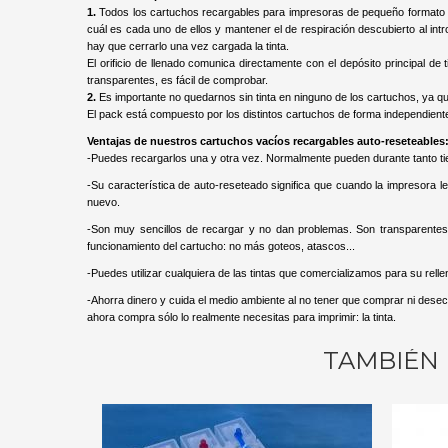
1.
Todos los cartuchos recargables para impresoras de pequeño formato di
cuál es cada uno de ellos y mantener el de respiración descubierto al intro
hay que cerrarlo una vez cargada la tinta.
El orificio de llenado comunica directamente con el depósito principal d
transparentes, es fácil de comprobar.
2.
Es importante no quedarnos sin tinta en ninguno de los cartuchos, ya qu
El pack está compuesto por los distintos cartuchos de forma independient
Ventajas de nuestros cartuchos vacíos recargables auto-reseteables
-Puedes recargarlos una y otra vez. Normalmente pueden durante tanto t
-Su característica de auto-reseteado significa que cuando la impresora l
nuevo.
-Son muy sencillos de recargar y no dan problemas. Son transparentes
funcionamiento del cartucho: no más goteos, atascos...
-Puedes utilizar cualquiera de las tintas que comercializamos para su rellena
-Ahorra dinero y cuida el medio ambiente al no tener que comprar ni dese
ahora compra sólo lo realmente necesitas para imprimir: la tinta.
TAMBIÉN 