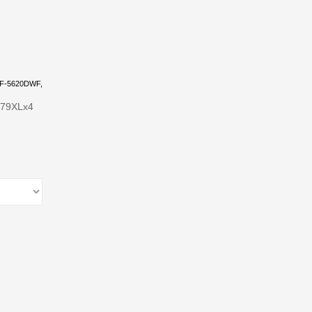
F-5620DWF,
79XLx4