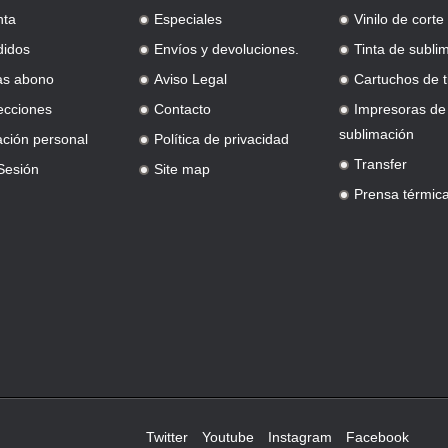
nta
Especiales
Vinilo de corte
.
.
didos
Envíos y devoluciones.
Tinta de subli
.
.
as abono
Aviso Legal
Cartuchos de t
.
.
ecciones
Contacto
Impresoras de
.
.
sublimación
ación personal
Política de privacidad
.
Transfer
 Sesión
Site map
.
.
Prensa térmic
.
Twitter
Youtube
Instagram
Facebook