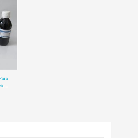
Para
ie...