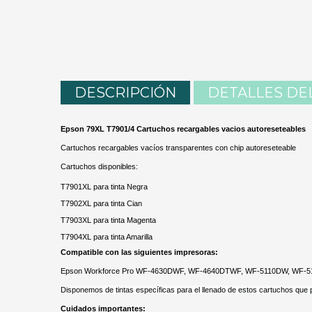
DESCRIPCIÓN
DETALLES DE
Epson 79XL T7901/4 Cartuchos recargables vacios autoreseteables
Cartuchos recargables vacíos transparentes con chip autoreseteable
Cartuchos disponibles:
T7901XL para tinta Negra
T7902XL para tinta Cian
T7903XL para tinta Magenta
T7904XL para tinta Amarilla
Compatible con las siguientes impresoras:
Epson Workforce Pro WF-4630DWF, WF-4640DTWF, WF-5110DW, WF-
Disponemos de tintas específicas para el llenado de estos cartuchos que
Cuidados importantes: