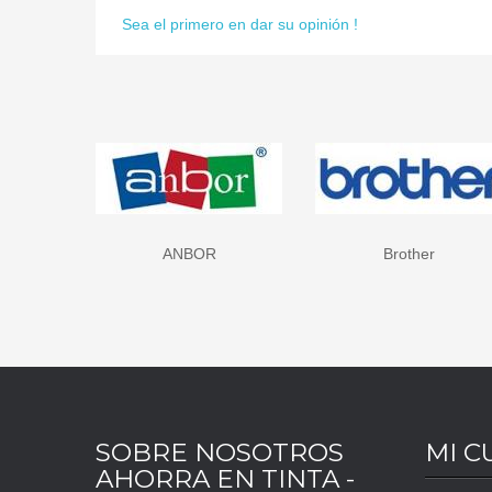
Sea el primero en dar su opinión !
Brother
Canon
SOBRE NOSOTROS
MI C
AHORRA EN TINTA -