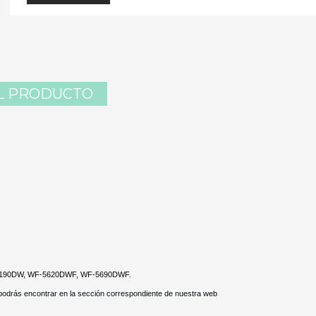
L PRODUCTO
5190DW, WF-5620DWF, WF-5690DWF.
 podrás encontrar en la sección correspondiente de nuestra web