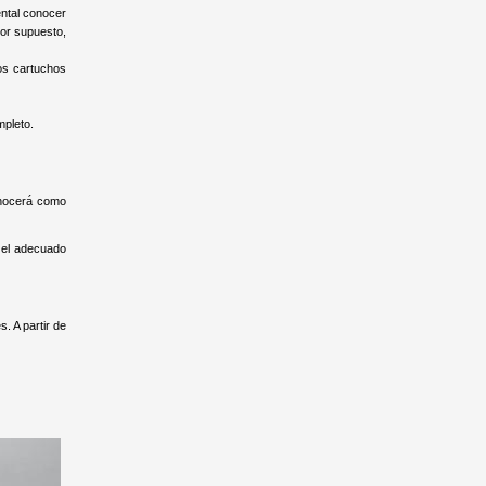
ental conocer
por supuesto,
tos cartuchos
mpleto.
conocerá como
 el adecuado
. A partir de