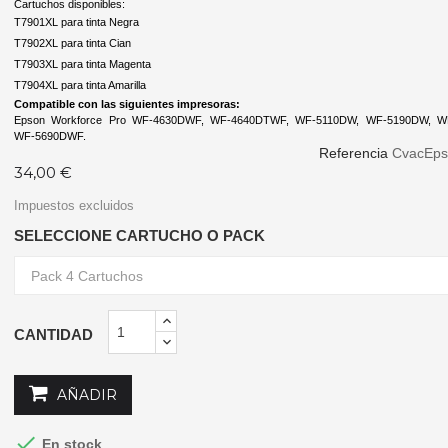
Cartuchos disponibles:
T7901XL para tinta Negra
T7902XL para tinta Cian
T7903XL para tinta Magenta
T7904XL para tinta Amarilla
Compatible con las siguientes impresoras:
Epson Workforce Pro WF-4630DWF, WF-4640DTWF, WF-5110DW, WF-5190DW, W
WF-5690DWF.
Referencia
CvacEps
34,00 €
Impuestos excluidos
SELECCIONE CARTUCHO O PACK
CANTIDAD
AÑADIR

En stock