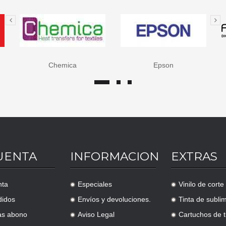
Chemica
Epson
UENTA
INFORMACION
EXTRAS
nta
Especiales
Vinilo de corte
.
.
didos
Envíos y devoluciones.
Tinta de subli
.
.
as abono
Aviso Legal
Cartuchos de t
.
.