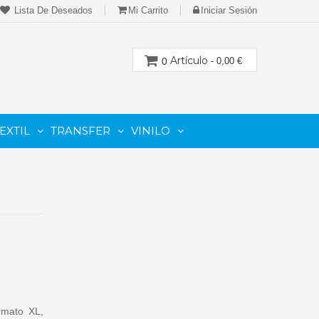
Lista De Deseados
Mi Carrito
Iniciar Sesión
Artículo
0
- 0,00 €
EXTIL
TRANSFER
VINILO
CION
PARA IMPRESORAS LASER-TONER
PARA PLOTTER DE CORTE
Cartuchos Compatibles De Toner
rmato XL,