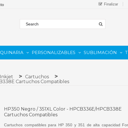
Finalizar
AQUINARIA
PERSONALIZABLES
SUBLIMACIÓN
T
FORMATO
 COMESTIBLE
Complementos Y Repuestos.
PARA IMPRESORAS INKJET
PARA IMPRESORAS UV
Sistemas De Tinta Continua (CISS)
PARA TINTAS DE SUBLIMA
PARA GRABADORAS LASER
Inkjet
Cartuchos
B338E Cartuchos Compatibles
HP350 Negro / 351XL Color - HPCB336E/HPCB338E
Cartuchos Compatibles
Cartuchos compatibles para HP 350 y 351 de alta capacidad Fo