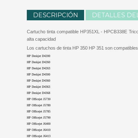
DESCRIPCIÓN
DETALLES DE
Cartucho tinta compatible HP351XL - HPCB338E Trico
alta capacidad
Los cartuchos de tinta HP 350 HP 351 son compatibles
HP Deskjet D4200
HP Deskjet D4260
HP Deskjet D4263
HP Deskjet D4300
HP Deskjet D4360
HP Deskjet D4363
HP Deskjet D4368
HP Officejet J5730
HP Officejet J5780
HP Officejet J5785
HP Officejet J5790
HP Officejet J6400
HP Officejet J6410
HP Officejet J6413