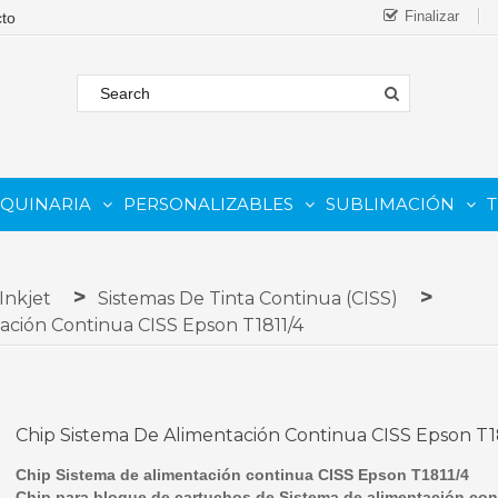
Finalizar
AQUINARIA
PERSONALIZABLES
SUBLIMACIÓN
T
FORMATO
 COMESTIBLE
Complementos Y Repuestos.
PARA IMPRESORAS INKJET
PARA IMPRESORAS UV
Sistemas De Tinta Continua (CISS)
PARA TINTAS DE SUBLIMA
PARA GRABADORAS LASER
Inkjet
Sistemas De Tinta Continua (CISS)
ación Continua CISS Epson T1811/4
Chip Sistema De Alimentación Continua CISS Epson T1
Chip Sistema de alimentación continua CISS Epson T1811/4
Chip para bloque de cartuchos de Sistema de alimentación con