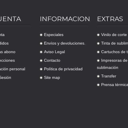
UENTA
INFORMACION
EXTRAS
nta
Especiales
Vinilo de corte
.
.
didos
Envíos y devoluciones.
Tinta de subli
.
.
as abono
Aviso Legal
Cartuchos de t
.
.
ecciones
Contacto
Impresoras de
.
.
sublimación
ación personal
Política de privacidad
.
Transfer
 Sesión
Site map
.
.
Prensa térmic
.