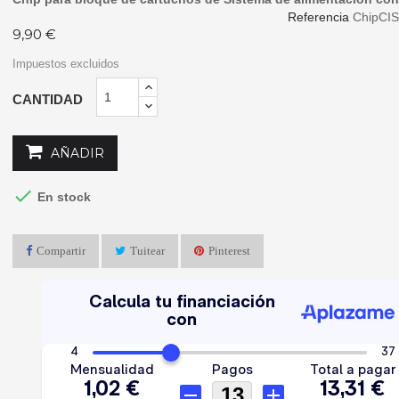
Referencia
ChipCI
9,90 €
Impuestos excluidos
CANTIDAD
AÑADIR

En stock
Compartir
Tuitear
Pinterest