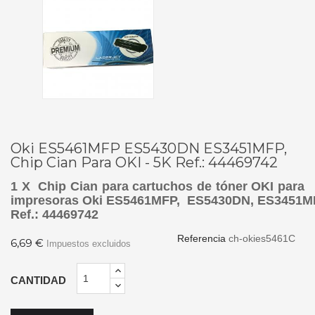
Oki ES5461MFP ES5430DN ES3451MFP,
Chip Cian Para OKI - 5K Ref.: 44469742
1 X Chip Cian para cartuchos de tóner OKI para
impresoras Oki ES5461MFP, ES5430DN, ES3451M
Ref.: 44469742
Referencia
ch-okies5461C
6,69 €
Impuestos excluidos
CANTIDAD