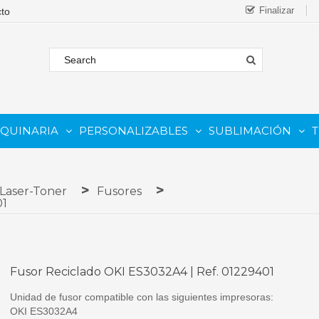
Finalizar
AQUINARIA
PERSONALIZABLES
SUBLIMACIÓN
T
FORMATO
 COMESTIBLE
Complementos Y Repuestos.
PARA IMPRESORAS INKJET
PARA IMPRESORAS UV
Sistemas De Tinta Continua (CISS)
PARA TINTAS DE SUBLIMA
PARA GRABADORAS LASER
 Laser-Toner
Fusores
01
Fusor Reciclado OKI ES3032A4 | Ref. 01229401
Unidad de fusor compatible con las siguientes impresoras:
OKI ES3032A4