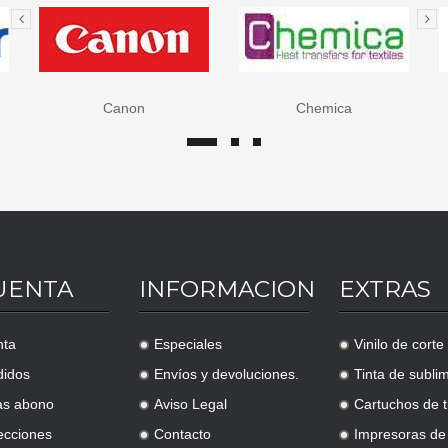
Chemica
Epson
UENTA
INFORMACION
EXTRAS
nta
Especiales
Vinilo de corte
.
.
didos
Envíos y devoluciones.
Tinta de subli
.
.
as abono
Aviso Legal
Cartuchos de t
.
.
ecciones
Contacto
Impresoras de
.
.