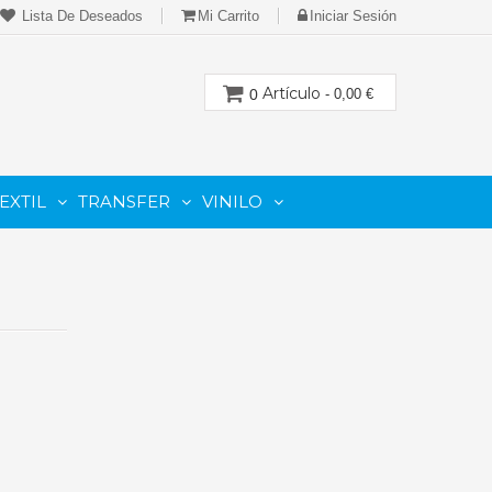
Lista De Deseados
Mi Carrito
Iniciar Sesión
Artículo
0
- 0,00 €
EXTIL
TRANSFER
VINILO
CION
PARA IMPRESORAS LASER-TONER
PARA PLOTTER DE CORTE
Cartuchos Compatibles De Toner