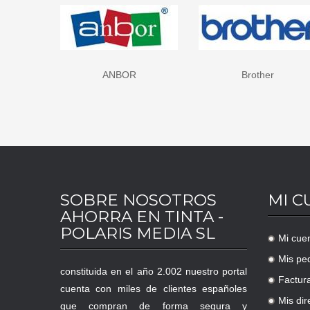
Brother
Canon
SOBRE NOSOTROS
MI C
AHORRA EN TINTA -
POLARIS MEDIA SL
Mi cue
.
Mis pe
.
constituida en el año 2.002 nuestro portal
Factur
.
cuenta con miles de clientes españoles
Mis dir
que compran de forma segura y
.