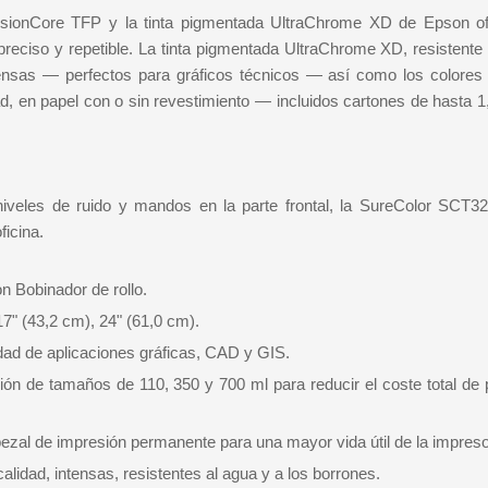
isionCore TFP y la tinta pigmentada UltraChrome XD de Epson o
 preciso y repetible. La tinta pigmentada UltraChrome XD, resistente
densas — perfectos para gráficos técnicos — así como los colores 
d, en papel con o sin revestimiento — incluidos cartones de hasta 
iveles de ruido y mandos en la parte frontal, la SureColor SCT3
ficina.
n Bobinador de rollo.
17" (43,2 cm), 24" (61,0 cm).
dad de aplicaciones gráficas, CAD y GIS.
ón de tamaños de 110, 350 y 700 ml para reducir el coste total de 
zal de impresión permanente para una mayor vida útil de la impreso
idad, intensas, resistentes al agua y a los borrones.