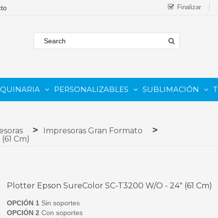
Finalizar
AQUINARIA
PERSONALIZABLES
SUBLIMACIÓN
T
FORMATO
 COMESTIBLE
Complementos Y Repuestos.
PARA IMPRESORAS INKJET
PARA IMPRESORAS UV
Sistemas De Tinta Continua (CISS)
PARA TINTAS DE SUBLIMA
PARA GRABADORAS LASER
esoras
Impresoras Gran Formato
 (61 Cm)
Plotter Epson SureColor SC-T3200 W/o - 24" (61 Cm)
OPCIÓN 1
Sin soportes
OPCIÓN 2
Con soportes