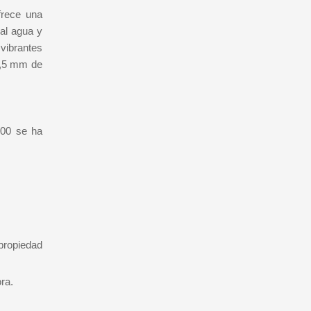
frece una
 al agua y
vibrantes
1,5 mm de
200 se ha
propiedad
ra.