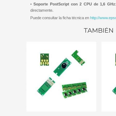
•
Soporte PostScript con 2 CPU de 1,6 GHz
directamente.
Puede consultar la ficha técnica en
http://www.eps
TAMBIÉN 
IR A CARRITO
AÑADIR A CARRITO