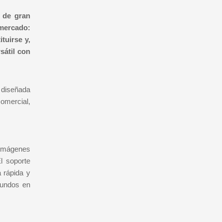
 de gran
 mercado:
tuirse y,
sátil con
 diseñada
comercial,
imágenes
l soporte
 rápida y
gundos en