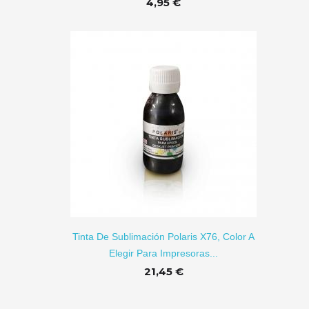
4,95 €
IR A CARRITO
Tinta De Sublimación Polaris X76, Color A
Elegir Para Impresoras...
21,45 €