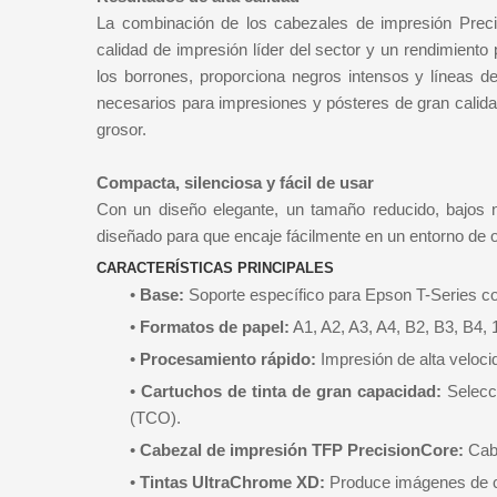
La combinación de los cabezales de impresión Prec
calidad de impresión líder del sector y un rendimiento
los borrones, proporciona negros intensos y líneas 
necesarios para impresiones y pósteres de gran calida
grosor.
Compacta, silenciosa y fácil de usar
Con un diseño elegante, un tamaño reducido, bajos n
diseñado para que encaje fácilmente en un entorno de o
CARACTERÍSTICAS PRINCIPALES
•
Base:
Soporte específico para Epson T-Series co
•
Formatos de papel:
A1, A2, A3, A4, B2, B3, B4, 
•
Procesamiento rápido:
Impresión de alta veloci
•
Cartuchos de tinta de gran capacidad:
Selecci
(TCO).
•
Cabezal de impresión TFP PrecisionCore:
Cabe
•
Tintas UltraChrome XD:
Produce imágenes de cal