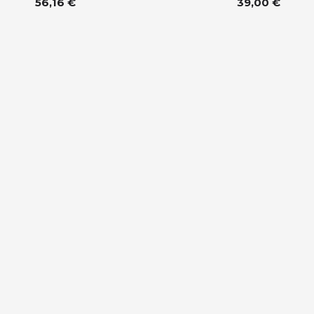
56,16 €
39,00 €