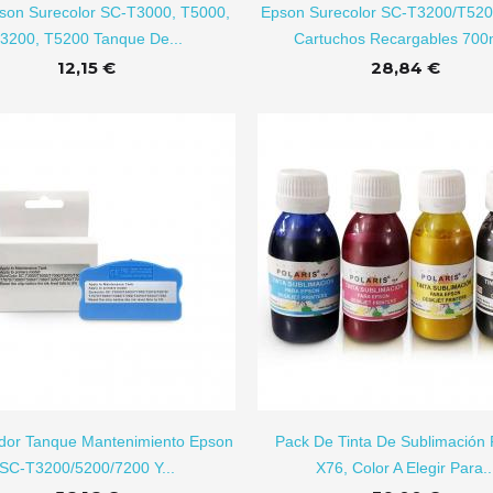
son Surecolor SC-T3000, T5000,
Epson Surecolor SC-T3200/T52
3200, T5200 Tanque De...
Cartuchos Recargables 700m
12,15 €
28,84 €
AÑADIR A CARRITO
dor Tanque Mantenimiento Epson
Pack De Tinta De Sublimación 
SC-T3200/5200/7200 Y...
X76, Color A Elegir Para..