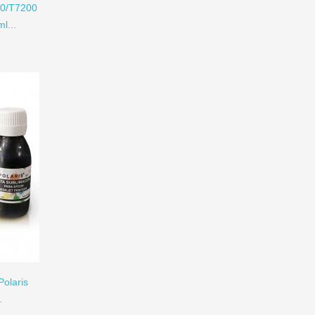
00/T7200
l...
Polaris
.