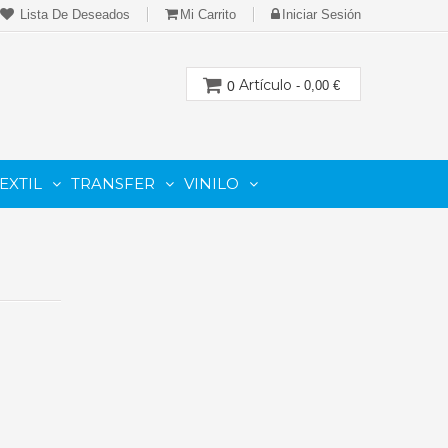
Lista De Deseados
Mi Carrito
Iniciar Sesión
Artículo
0
- 0,00 €
EXTIL
TRANSFER
VINILO
CION
PARA IMPRESORAS LASER-TONER
PARA PLOTTER DE CORTE
Cartuchos Compatibles De Toner