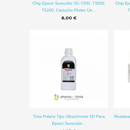
Chip Epson Surecolor SC-7200, T3200,
Chip Ep
T5200, Cartucho Plotter Un...
T
8,00 €
IR A CARRITO
AÑADIR A CARRITO
Tinta Polaris Tipo Ultrachrome XD Para
Resetea
Epson Surecolor...