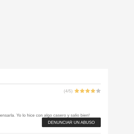
(
4
/
5
)
arla. Yo lo hice con algo casero y salio bien!
DENUNCIAR UN ABUSO