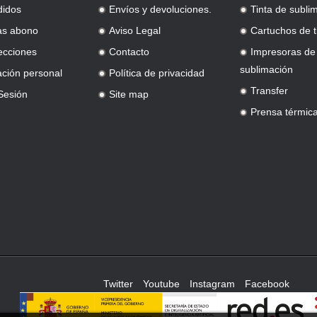
didos
Envíos y devoluciones.
Tinta de subli
.
.
as abono
Aviso Legal
Cartuchos de t
.
.
ecciones
Contacto
Impresoras de
.
.
sublimación
ación personal
Política de privacidad
.
Transfer
 Sesión
Site map
.
.
Prensa térmic
.
Twitter
Youtube
Instagram
Facebook