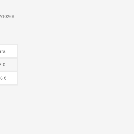
A1026B
rra
7 €
76 €