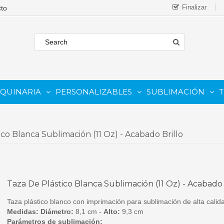
Finalizar
AQUINARIA
PERSONALIZABLES
SUBLIMACIÓN
T
FORMATO
 COMESTIBLE
Complementos Y Repuestos.
PARA IMPRESORAS INKJET
PARA IMPRESORAS UV
Sistemas De Tinta Continua (CISS)
PARA TINTAS DE SUBLIMA
PARA GRABADORAS LASER
ico Blanca Sublimación (11 Oz) - Acabado Brillo
Taza De Plástico Blanca Sublimación (11 Oz) - Acabado 
Taza plástico blanco con imprimación para sublimación de alta calid
Medidas:
Diámetro:
8,1 cm -
Alto:
9,3 cm
Parámetros de sublimación: