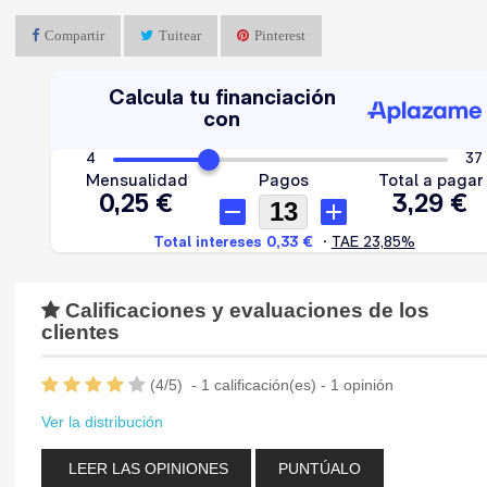
Compartir
Tuitear
Pinterest
Calificaciones y evaluaciones de los
clientes
(
4
/
5
)
-
1
calificación(es) -
1
opinión
Ver la distribución
LEER LAS OPINIONES
PUNTÚALO