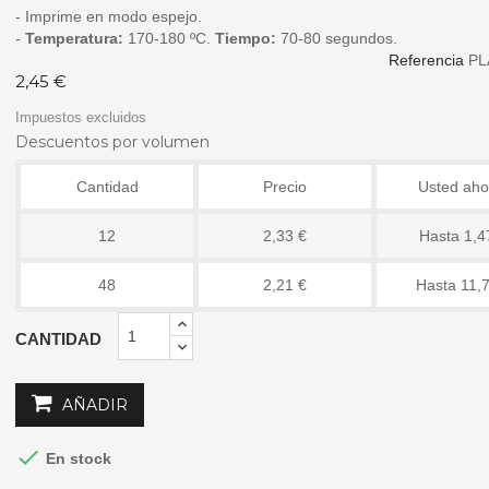
- Imprime en modo espejo.
-
Temperatura:
170-180 ºC.
Tiempo:
70-80 segundos.
Referencia
PL
2,45 €
Impuestos excluidos
Descuentos por volumen
Cantidad
Precio
Usted aho
12
2,33 €
Hasta 1,4
48
2,21 €
Hasta 11,
CANTIDAD
AÑADIR

En stock