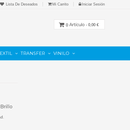
Lista De Deseados
Mi Carrito
Iniciar Sesión
Artículo
0
- 0,00 €
EXTIL
TRANSFER
VINILO
CION
PARA IMPRESORAS LASER-TONER
PARA PLOTTER DE CORTE
Cartuchos Compatibles De Toner
Brillo
ad.