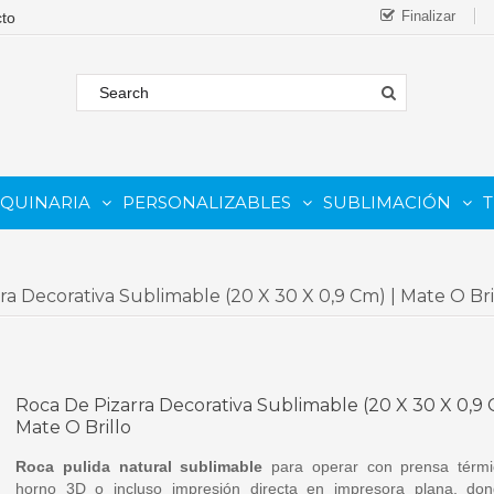
Finalizar
AQUINARIA
PERSONALIZABLES
SUBLIMACIÓN
T
FORMATO
 COMESTIBLE
Complementos Y Repuestos.
PARA IMPRESORAS INKJET
PARA IMPRESORAS UV
Sistemas De Tinta Continua (CISS)
PARA TINTAS DE SUBLIMA
PARA GRABADORAS LASER
ra Decorativa Sublimable (20 X 30 X 0,9 Cm) | Mate O Bri
Roca De Pizarra Decorativa Sublimable (20 X 30 X 0,9 
Mate O Brillo
Roca pulida natural sublimable
para operar con prensa térmi
horno 3D o incluso impresión directa en impresora plana, do