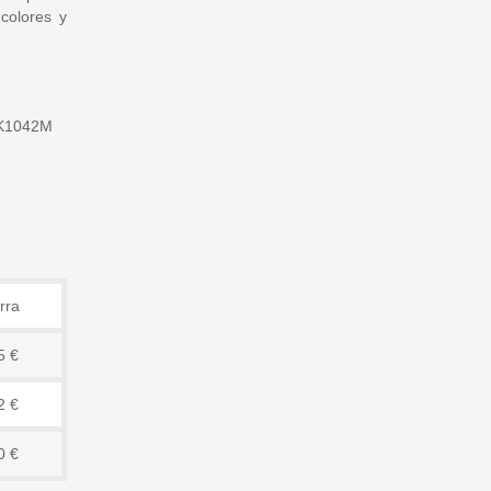
colores y
K1042M
rra
5 €
2 €
0 €