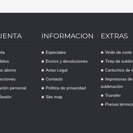
UENTA
INFORMACION
EXTRAS
nta
Especiales
Vinilo de corte
.
.
didos
Envíos y devoluciones.
Tinta de subli
.
.
as abono
Aviso Legal
Cartuchos de t
.
.
ecciones
Contacto
Impresoras de
.
.
sublimación
ación personal
Política de privacidad
.
Transfer
 Sesión
Site map
.
.
Prensa térmic
.