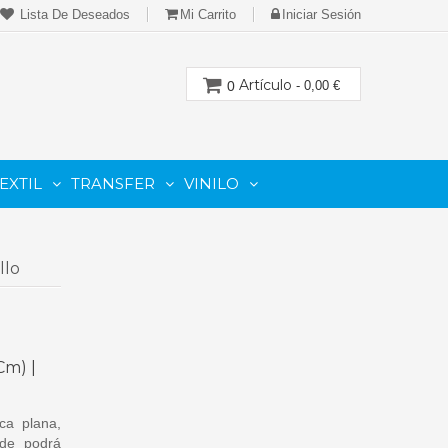
Lista De Deseados
Mi Carrito
Iniciar Sesión
Artículo
0
- 0,00 €
EXTIL
TRANSFER
VINILO
CION
PARA IMPRESORAS LASER-TONER
PARA PLOTTER DE CORTE
Cartuchos Compatibles De Toner
llo
Cm) |
ca plana,
nde podrá