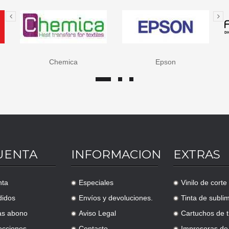
Chemica
Epson
UENTA
INFORMACION
EXTRAS
nta
Especiales
Vinilo de corte
.
.
didos
Envíos y devoluciones.
Tinta de subli
.
.
as abono
Aviso Legal
Cartuchos de t
.
.
ecciones
Contacto
Impresoras de