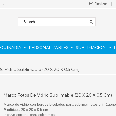
Finalizar
AQUINARIA
PERSONALIZABLES
SUBLIMACIÓN
T
FORMATO
 COMESTIBLE
Complementos Y Repuestos.
PARA IMPRESORAS INKJET
PARA IMPRESORAS UV
Sistemas De Tinta Continua (CISS)
PARA TINTAS DE SUBLIMA
PARA GRABADORAS LASER
e Vidrio Sublimable (20 X 20 X 0.5 Cm)
Marco Fotos De Vidrio Sublimable (20 X 20 X 0.5 Cm)
Marco de vidrio con bordes biselados para sublimar fotos e imágene
Medidas:
20 x 20 x 0.5 cm
Incluye soporte para sobremesa.