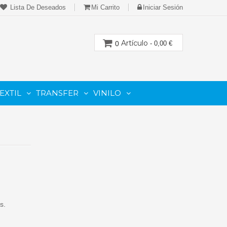
Lista De Deseados
Mi Carrito
Iniciar Sesión
Artículo
0
- 0,00 €
EXTIL
TRANSFER
VINILO
CION
PARA IMPRESORAS LASER-TONER
PARA PLOTTER DE CORTE
Cartuchos Compatibles De Toner
s.