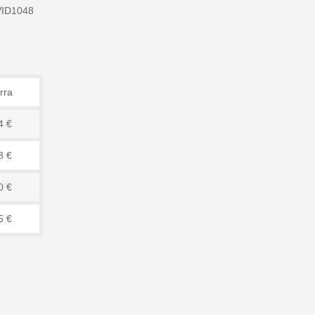
VID1048
rra
4 €
8 €
0 €
5 €