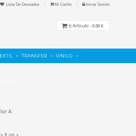
Lista De Deseados
Mi Carrito
Iniciar Sesión
Artículo
0
- 0,00 €
EXTIL
TRANSFER
VINILO
CION
PARA IMPRESORAS LASER-TONER
PARA PLOTTER DE CORTE
Cartuchos Compatibles De Toner
lor A
 x 8 cm y