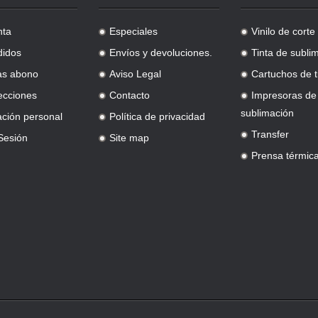
nta
Especiales
Vinilo de corte
.
.
didos
Envíos y devoluciones.
Tinta de subli
.
.
as abono
Aviso Legal
Cartuchos de t
.
.
ecciones
Contacto
Impresoras de
.
.
sublimación
ación personal
Política de privacidad
.
Transfer
 Sesión
Site map
.
.
Prensa térmic
.