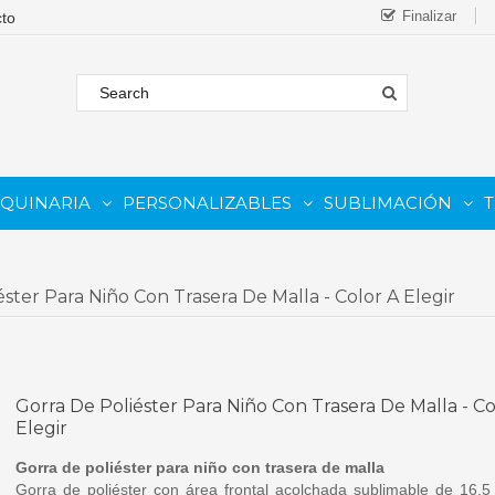
Finalizar
AQUINARIA
PERSONALIZABLES
SUBLIMACIÓN
T
FORMATO
 COMESTIBLE
Complementos Y Repuestos.
PARA IMPRESORAS INKJET
PARA IMPRESORAS UV
Sistemas De Tinta Continua (CISS)
PARA TINTAS DE SUBLIMA
PARA GRABADORAS LASER
ster Para Niño Con Trasera De Malla - Color A Elegir
Gorra De Poliéster Para Niño Con Trasera De Malla - Co
Elegir
Gorra de poliéster para niño con trasera de malla
Gorra de poliéster con área frontal acolchada sublimable de 16,5