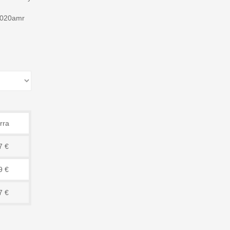
020amr
rra
7 €
9 €
7 €