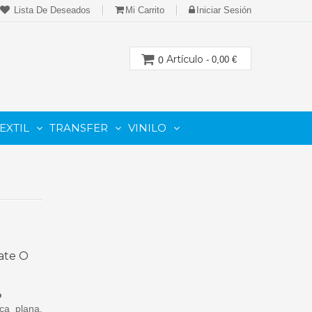
Lista De Deseados
Mi Carrito
Iniciar Sesión
Artículo
0
- 0,00 €
EXTIL
TRANSFER
VINILO
CION
PARA IMPRESORAS LASER-TONER
PARA PLOTTER DE CORTE
Cartuchos Compatibles De Toner
Mate O
o
ca plana,