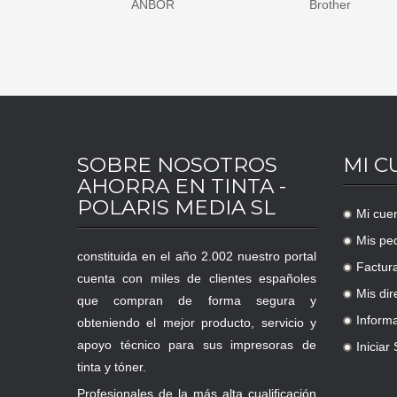
R
Brother
Canon
SOBRE NOSOTROS
MI C
AHORRA EN TINTA -
POLARIS MEDIA SL
Mi cue
.
Mis pe
.
constituida en el año 2.002 nuestro portal
Factur
.
cuenta con miles de clientes españoles
Mis dir
que compran de forma segura y
.
Inform
obteniendo el mejor producto, servicio y
.
apoyo técnico para sus impresoras de
Iniciar
.
tinta y tóner.
Profesionales de la más alta cualificación