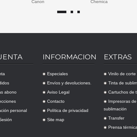
Chemica
Epson
UENTA
INFORMACION
EXTRAS
nta
Especiales
Vinilo de corte
.
.
didos
Envíos y devoluciones.
Tinta de subli
.
.
as abono
Aviso Legal
Cartuchos de t
.
.
ecciones
Contacto
Impresoras de
.
.
sublimación
ación personal
Política de privacidad
.
Transfer
 Sesión
Site map
.
.
Prensa térmic
.