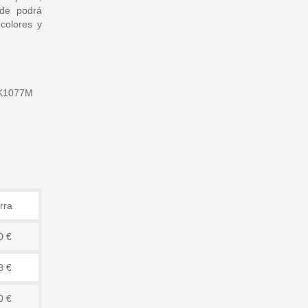
nde podrá
colores y
K1077M
rra
0 €
8 €
0 €