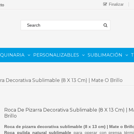
Finalizar
AQUINARIA
PERSONALIZABLES
SUBLIMACIÓN
T
FORMATO
 COMESTIBLE
Complementos Y Repuestos.
PARA IMPRESORAS INKJET
PARA IMPRESORAS UV
Sistemas De Tinta Continua (CISS)
PARA TINTAS DE SUBLIMA
PARA GRABADORAS LASER
ra Decorativa Sublimable (8 X 13 Cm) | Mate O Brillo
Roca De Pizarra Decorativa Sublimable (8 X 13 Cm) | 
Brillo
Roca de pizarra decorativa sublimable (8 x 13 cm) | Mate o Brill
Roca pulida natural sublimable
para operar con prensa térmi