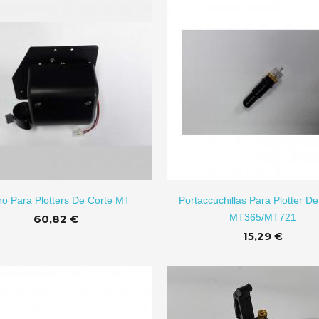
AÑADIR A CARRITO
ro Para Plotters De Corte MT
Portaccuchillas Para Plotter D
MT365/MT721
60,82 €
15,29 €