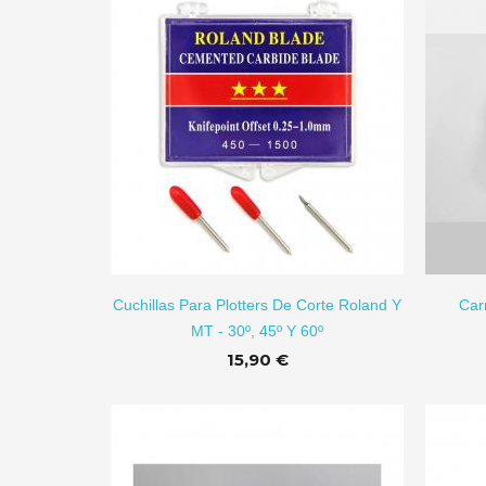
IR A CARRITO
AÑADIR A CARRITO
Cuchillas Para Plotters De Corte Roland Y
Car
MT - 30º, 45º Y 60º
15,90 €