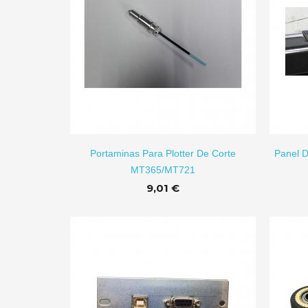
IR A CARRITO
AÑADIR A CARRITO
Portaminas Para Plotter De Corte
Panel D
MT365/MT721
9,01 €