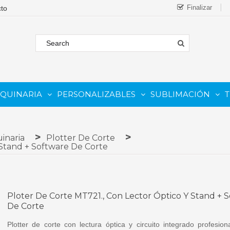
Finalizar
AQUINARIA
PERSONALIZABLES
SUBLIMACIÓN
T
FORMATO
 COMESTIBLE
Complementos Y Repuestos.
PARA IMPRESORAS INKJET
PARA IMPRESORAS UV
Sistemas De Tinta Continua (CISS)
PARA TINTAS DE SUBLIMA
PARA GRABADORAS LASER
inaria
Plotter De Corte
 Stand + Software De Corte
Ploter De Corte MT721., Con Lector Óptico Y Stand + 
De Corte
Plotter de corte con lectura óptica y circuito integrado profesion