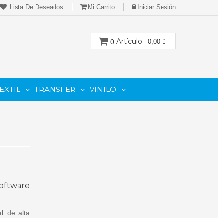
Lista De Deseados
Mi Carrito
Iniciar Sesión
Artículo
0
- 0,00 €
EXTIL
TRANSFER
VINILO
CION
PARA IMPRESORAS LASER-TONER
PARA PLOTTER DE CORTE
Cartuchos Compatibles De Toner
Software
al de alta