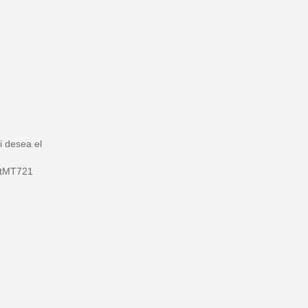
i desea el
tMT721