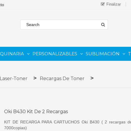
Finalizar
AQUINARIA
PERSONALIZABLES
SUBLIMACIÓN
T
FORMATO
 COMESTIBLE
Complementos Y Repuestos.
PARA IMPRESORAS INKJET
PARA IMPRESORAS UV
Sistemas De Tinta Continua (CISS)
PARA TINTAS DE SUBLIMA
PARA GRABADORAS LASER
 Laser-Toner
Recargas De Toner
Oki B430 Kit De 2 Recargas
KIT DE RECARGA PARA CARTUCHOS Oki B430 ( 2 recargas d
7000copias)