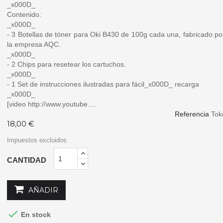
_x000D_
Contenido:
_x000D_
- 3 Botellas de tóner para Oki B430 de 100g cada una, fabricado 
la empresa AQC.
_x000D_
- 2 Chips para resetear los cartuchos.
_x000D_
- 1 Set de instrucciones ilustradas para fácil_x000D_ recarga
_x000D_
[video http://www.youtube....
Referencia
Tok
18,00 €
Impuestos excluidos
CANTIDAD
AÑADIR

En stock