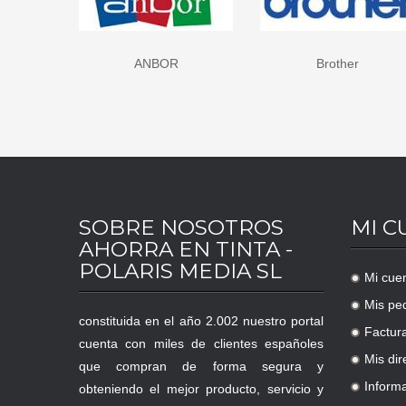
ANBOR
Brother
C
SOBRE NOSOTROS
MI C
AHORRA EN TINTA -
POLARIS MEDIA SL
Mi cue
.
Mis pe
.
constituida en el año 2.002 nuestro portal
Factur
.
cuenta con miles de clientes españoles
Mis dir
que compran de forma segura y
.
Inform
obteniendo el mejor producto, servicio y
.