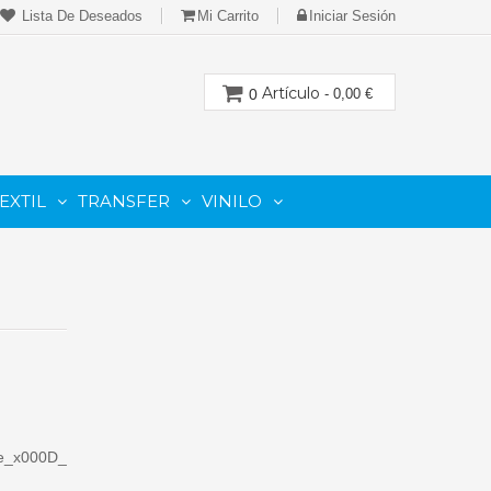
Lista De Deseados
Mi Carrito
Iniciar Sesión
Artículo
0
- 0,00 €
EXTIL
TRANSFER
VINILO
CION
PARA IMPRESORAS LASER-TONER
PARA PLOTTER DE CORTE
Cartuchos Compatibles De Toner
e_x000D_