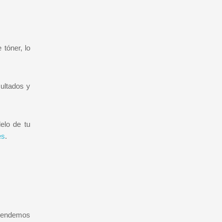
tóner, lo
ultados y
elo de tu
es
.
 vendemos