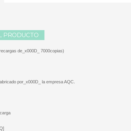
L PRODUCTO
cargas de_x000D_ 7000copias)
, fabricado por_x000D_ la empresa AQC.
ecarga
Q]