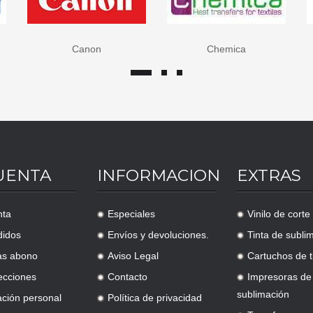
anon
Chemica
Epson
UENTA
INFORMACION
EXTRAS
nta
Especiales
Vinilo de corte
.
.
didos
Envíos y devoluciones.
Tinta de subli
.
.
as abono
Aviso Legal
Cartuchos de t
.
.
ecciones
Contacto
Impresoras de
.
.
sublimación
ación personal
Política de privacidad
.