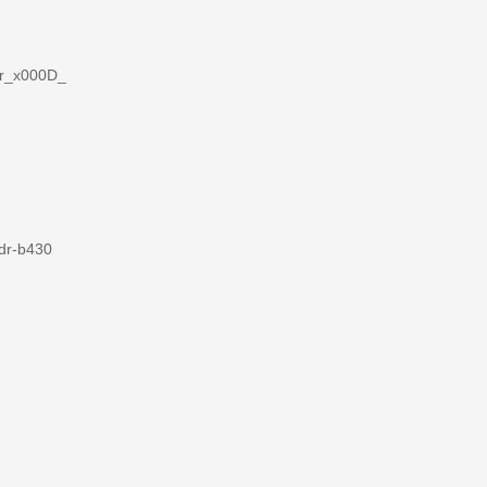
por_x000D_
dr-b430