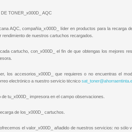
 DE TONER_x000D_ AQC
icana AQC, compañía_x000D_ líder en productos para la recarga de 
r rendimiento de nuestros cartuchos recargados.
a cada cartucho, con_x000D_ el fin de que obtengas los mejores res
esora.
óner, los accesorios_x000D_ que requieres o no encuentras el mod
eo electrónico a nuestro servicio técnico
sat_toner@ahorraentinta.
delo de tu_x000D_ impresora en el campo observaciones.
il recarga de los_x000D_ cartuchos.
e ofrecemos el valor_x000D_ añadido de nuestros servicios: no sólo