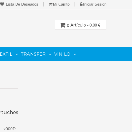
Lista De Deseados
Mi Carrito
Iniciar Sesión
Artículo
0
- 0,00 €
EXTIL
TRANSFER
VINILO
CION
PARA IMPRESORAS LASER-TONER
PARA PLOTTER DE CORTE
Cartuchos Compatibles De Toner
g
artuchos
s _x000D_