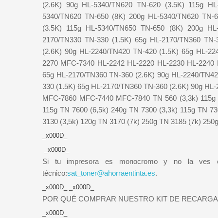
(2.6K) 90g HL-5340/TN620 TN-620 (3.5K) 115g HL
5340/TN620 TN-650 (8K) 200g HL-5340/TN620 TN-6
(3.5K) 115g HL-5340/TN650 TN-650 (8K) 200g HL
2170/TN330 TN-330 (1.5K) 65g HL-2170/TN360 TN-
(2.6K) 90g HL-2240/TN420 TN-420 (1.5K) 65g HL-
2270 MFC-7340 HL-2242 HL-2220 HL-2230 HL-2240 
65g HL-2170/TN360 TN-360 (2.6K) 90g HL-2240/TN42
330 (1.5K) 65g HL-2170/TN360 TN-360 (2.6K) 90g HL
MFC-7860 MFC-7440 MFC-7840 TN 560 (3,3k) 115g TN
115g TN 7600 (6,5k) 240g TN 7300 (3,3k) 115g TN 73
3130 (3,5k) 120g TN 3170 (7k) 250g TN 3185 (7k) 250
_x000D_
_x000D_
Si tu impresora es monocromo y no la ves en 
técnico:
sat_toner@ahorraentinta.es
.
_x000D_ _x000D_
POR QUÉ COMPRAR NUESTRO KIT DE RECARGA 
_x000D_