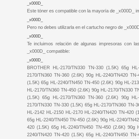
_x000D_
Este tóner es compatible con la mayoría de _x000D_ 
_x000D_
Pero no debes utilizarla en el cartucho negro de _x000
_x000D_
Te incluimos relación de algunas impresoras con 
_x000D_ compatible:
_x000D_
BROTHER HL-2170/TN330 TN-330 (1.5K) 65g HL-2
2170/TN360 TN-360 (2.6K) 90g HL-2240/TN420 TN-
(1.5K) 65g HL-2240/TN450 TN-450 (2.6K) 90g HL-21
HL-2170/TN360 TN-450 (2.6K) 90g HL-2170/TN330 TN
(1.5K) 65g HL-2170/TN360 TN-360 (2.6K) 90g HL
2170/TN330 TN-330 (1.5K) 65g HL-2170/TN360 TN-
HL-2142 HL-2150 HL-2170 HL-2240/TN420 TN-420 (1
65g HL-2240/TN450 TN-450 (2.6K) 90g HL-2240/TN42
420 (1.5K) 65g HL-2240/TN450 TN-450 (2.6K) 90g 
2240/TN420 TN-420 (1.5K) 65g HL-2240/TN450 TN-