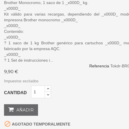
Brother Monocromo, 1 saco de 1 _x000D_ kg.
_x000D_
Kit válido para varias recargas, dependiendo del _x000D_ mod
impresora Brother monocromo
_x000D_
_x000D_
Contenido:
_x000D_
? 1 saco de 1 kg Brother genérico para cartuchos _x000D_ m
fabricado por la empresa AQC.
_x000D_
? 1 Set de instrucciones i...
Referencia
Tokdr-BR
9,90 €
Impuestos excluidos
CANTIDAD
AÑADIR

AGOTADO TEMPORALMENTE