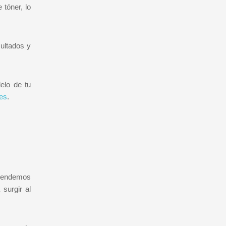
tóner, lo
ultados y
elo de tu
.es
.
 vendemos
surgir al