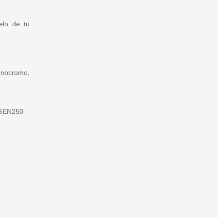
elo de tu
onocromo,
GEN250