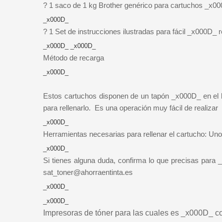
? 1 saco de 1 kg Brother genérico para cartuchos _x
_x000D_
? 1 Set de instrucciones ilustradas para fácil _x000D_ 
_x000D_ _x000D_
Método de recarga
_x000D_
Estos cartuchos disponen de un tapón _x000D_ en el l
para rellenarlo. Es una operación muy fácil de realizar
_x000D_
Herramientas necesarias para rellenar el cartucho: Uno
_x000D_
Si tienes alguna duda, confirma lo que precisas para 
sat_toner@ahorraentinta.es
_x000D_
_x000D_
Impresoras de tóner
para las cuales es _x000D_ co