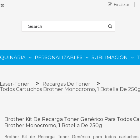
Finalizar
AQUINARIA
PERSONALIZABLES
SUBLIMACIÓN
T
FORMATO
 COMESTIBLE
Complementos Y Repuestos.
PARA IMPRESORAS INKJET
PARA IMPRESORAS UV
Sistemas De Tinta Continua (CISS)
PARA TINTAS DE SUBLIMA
PARA GRABADORAS LASER
 Laser-Toner
Recargas De Toner
 Todos Cartuchos Brother Monocromo, 1 Botella De 250
Brother Kit De Recarga Toner Genérico Para Todos C
Brother Monocromo, 1 Botella De 250g
Brother Kit de Recarga Toner Genérico para todos cartucho