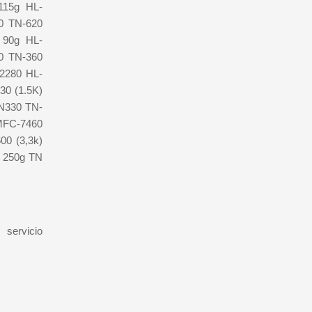
115g HL-
0 TN-620
 90g HL-
0 TN-360
2280 HL-
0 (1.5K)
TN330 TN-
 MFC-7460
00 (3,3k)
) 250g TN
servicio