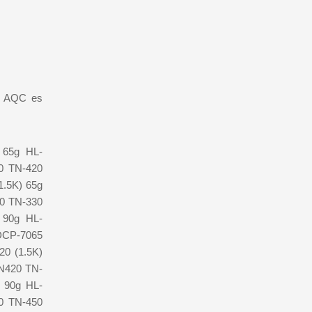
mo AQC es
 65g HL-
0 TN-420
1.5K) 65g
30 TN-330
 90g HL-
DCP-7065
20 (1.5K)
TN420 TN-
 90g HL-
0 TN-450