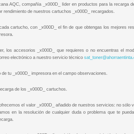
cana AQC, compañía _x000D_ líder en productos para la recarga de 
or rendimiento de nuestros cartuchos _x000D_ recargados.
 cada cartucho, con _x000D_ el fin de que obtengas los mejores res
resora.
óner, los accesorios _x000D_ que requieres o no encuentras el mod
reo electrónico a nuestro servicio técnico
sat_toner@ahorraentinta
delo de tu _x000D_ impresora en el campo observaciones.
l recarga de los _x000D_ cartuchos.
 ofrecemos el valor _x000D_ añadido de nuestros servicios: no sólo
os en la resolución de cualquier duda o problema que te pueda 
recarga.