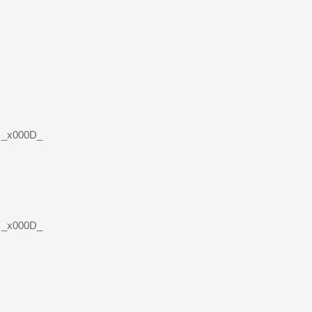
r _x000D_
: _x000D_