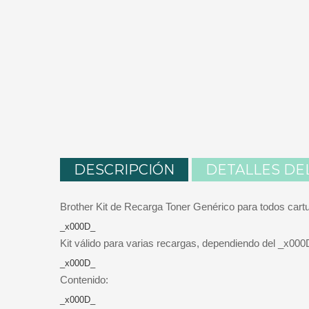
DESCRIPCIÓN
DETALLES DE
Brother Kit de Recarga Toner Genérico para todos ca
_x000D_
Kit válido para varias recargas, dependiendo del _x0
_x000D_
Contenido:
_x000D_