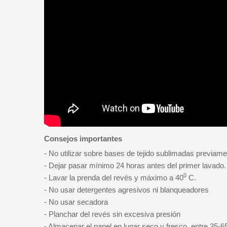
Consejos importantes
- No utilizar sobre bases de tejido sublimadas previame
- Dejar pasar mínimo 24 horas antes del primer lavado.
0
- Lavar la prenda del revés y máximo a 40
C.
- No usar detergentes agresivos ni blanqueadores
- No usar secadora
- Planchar del revés sin excesiva presión
- Almacenar el papel en lugar seco y fresco, entre 35-