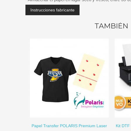
Instrucciones fabricante
TAMBIÉN 
IR A CARRITO
AÑADIR A CARRITO
Papel Transfer POLARIS Premium Laser
Kit DTF