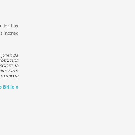
utter. Las
s intenso
a prenda
frotamos
sobre la
licación
o encima
 Brillo o