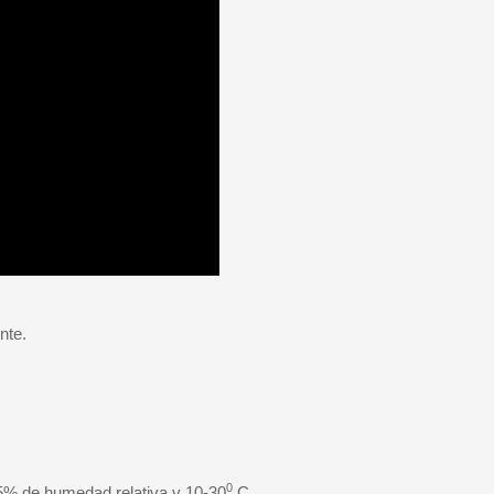
nte.
0
65% de humedad relativa y 10-30
C