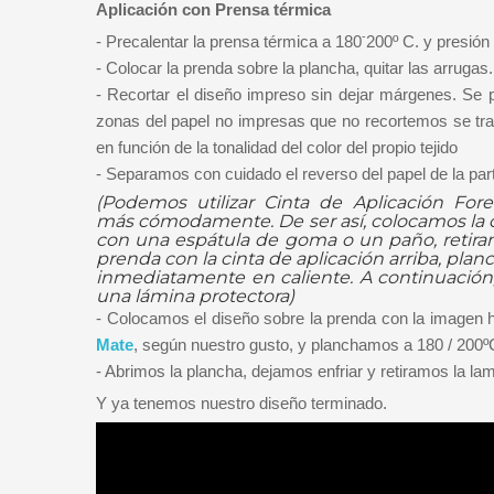
Aplicación con Prensa térmica
-
- Precalentar la prensa térmica a 180
200º C. y presió
- Colocar la prenda sobre la plancha, quitar las arrugas
- Recortar el diseño impreso sin dejar márgenes. Se pu
zonas del papel no impresas que no recortemos se tra
en función de la tonalidad del color del propio tejido
- Separamos con cuidado el reverso del papel de la pa
(Podemos utilizar Cinta de Aplicación Fore
más cómodamente. De ser así, colocamos la ci
con una espátula de goma o un paño, retiram
prenda con la cinta de aplicación arriba, pla
inmediatamente en caliente. A continuació
una lámina protectora)
- Colocamos el diseño sobre la prenda con la imagen 
Mate
, según nuestro gusto, y planchamos a 180 / 200º
- Abrimos la plancha, dejamos enfriar y retiramos la la
Y ya tenemos nuestro diseño terminado.