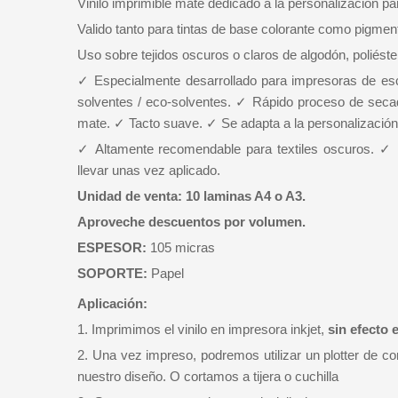
Vinilo imprimible mate dedicado a la personalización par
Valido tanto para tintas de base colorante como pigmen
Uso sobre tejidos oscuros o claros de algodón, poliéster
✓ Especialmente desarrollado para impresoras de escri
solventes / eco-solventes. ✓ Rápido proceso de sec
mate. ✓ Tacto suave. ✓ Se adapta a la personalización 
✓ Altamente recomendable para textiles oscuros. ✓
llevar unas vez aplicado.
Unidad de venta: 10 laminas A4 o A3.
Aproveche descuentos por volumen.
ESPESOR:
105 micras
SOPORTE:
Papel
Aplicación:
1. Imprimimos el vinilo en impresora inkjet,
sin efecto 
2. Una vez impreso, podremos utilizar un plotter de cort
nuestro diseño. O cortamos a tijera o cuchilla