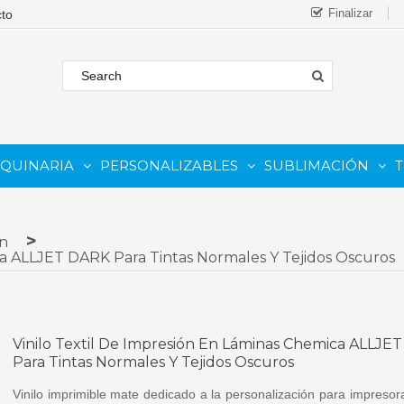
Finalizar
AQUINARIA
PERSONALIZABLES
SUBLIMACIÓN
T
FORMATO
 COMESTIBLE
Complementos Y Repuestos.
PARA IMPRESORAS INKJET
PARA IMPRESORAS UV
Sistemas De Tinta Continua (CISS)
PARA TINTAS DE SUBLIMA
PARA GRABADORAS LASER
ón
ca ALLJET DARK Para Tintas Normales Y Tejidos Oscuros
Vinilo Textil De Impresión En Láminas Chemica ALLJE
Para Tintas Normales Y Tejidos Oscuros
Vinilo imprimible mate dedicado a la personalización para impresora