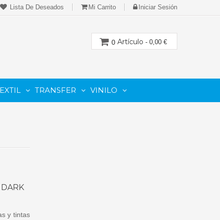
Lista De Deseados
Mi Carrito
Iniciar Sesión
Artículo
0
- 0,00 €
EXTIL
TRANSFER
VINILO
CION
PARA IMPRESORAS LASER-TONER
PARA PLOTTER DE CORTE
Cartuchos Compatibles De Toner
T DARK
s y tintas