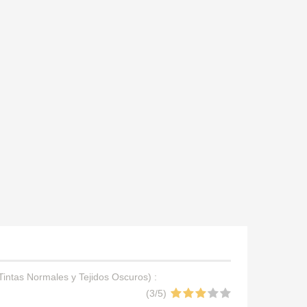
Tintas Normales y Tejidos Oscuros
) :
(
3
/
5
)