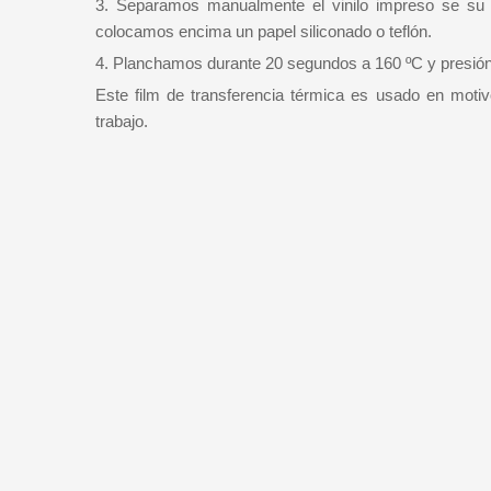
3. Separamos manualmente el vinilo impreso se su r
colocamos encima un papel siliconado o teflón.
4. Planchamos durante 20 segundos a 160 ºC y presión m
Este film de transferencia térmica es usado en moti
trabajo.