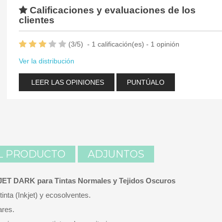
Calificaciones y evaluaciones de los
clientes
(
3
/
5
)
-
1
calificación(es) -
1
opinión
Ver la distribución
LEER LAS OPINIONES
PUNTÚALO
L PRODUCTO
ADJUNTOS
LJET DARK para Tintas Normales y Tejidos Oscuros
nta (Inkjet) y ecosolventes.
ares.