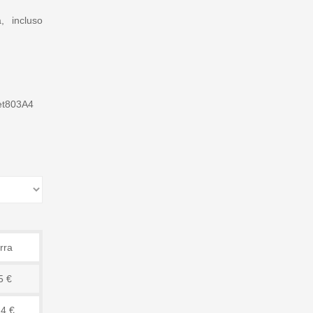
, incluso
et803A4
rra
5 €
14 €