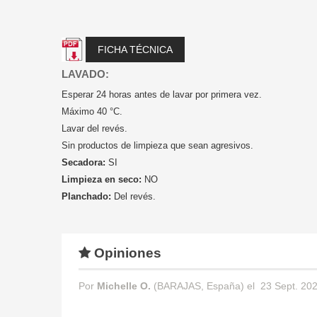
FICHA TÉCNICA
LAVADO:
Esperar 24 horas antes de lavar por primera vez.
Máximo 40 °C.
Lavar del revés.
Sin productos de limpieza que sean agresivos.
Secadora:
SI
Limpieza en seco:
NO
Planchado:
Del revés.
Opiniones
Por
Michelle O.
(BARAJAS, España) el
23 Sept. 202