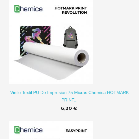
RITO
Vinilo Textil PU De Impresión 75 Micras Chemica HOTMARK
PRINT...
6,20 €