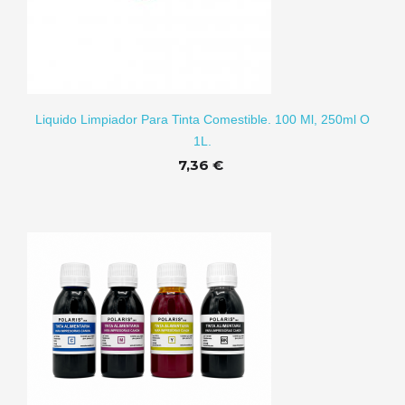
RITO
Liquido Limpiador Para Tinta Comestible. 100 Ml, 250ml O
1L.
7,36 €