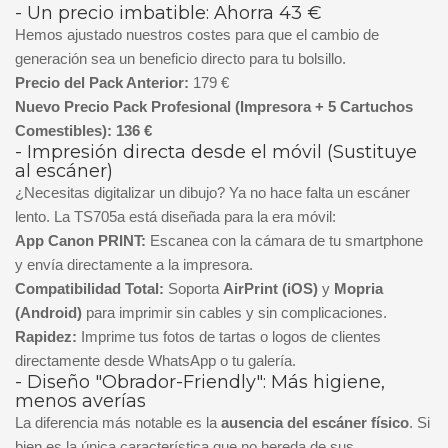
- Un precio imbatible: Ahorra 43 €
Hemos ajustado nuestros costes para que el cambio de
generación sea un beneficio directo para tu bolsillo.
Precio del Pack Anterior:
179 €
Nuevo Precio Pack Profesional (Impresora + 5 Cartuchos
Comestibles):
136 €
- Impresión directa desde el móvil (Sustituye
al escáner)
¿Necesitas digitalizar un dibujo? Ya no hace falta un escáner
lento. La TS705a está diseñada para la era móvil:
App Canon PRINT:
Escanea con la cámara de tu smartphone
y envía directamente a la impresora.
Compatibilidad Total:
Soporta
AirPrint (iOS)
y
Mopria
(Android)
para imprimir sin cables y sin complicaciones.
Rapidez:
Imprime tus fotos de tartas o logos de clientes
directamente desde WhatsApp o tu galería.
- Diseño "Obrador-Friendly": Más higiene,
menos averías
La diferencia más notable es la
ausencia del escáner físico
. Si
bien es la única característica que no hereda de sus