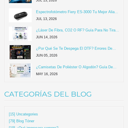
Sellador Impermeable En Tus Cabezales Epson
JUL 13, 2026
(XP600, I3200, L1800 Y Más)
Espectrofotómetro Fiery ES-3000 Tu Mejor Aliado
Para Conseguir Colores Precisos.
JUL 13, 2026
¿Láser De Fibra, CO2 O RF? Guía Para No Tirar
Tu Dinero Y Elegir La Máquina Correcta
JUN 14, 2026
¿Por Qué Se Te Despega El DTF? Errores De
Taller Y Cómo Solucionarlos
JUN 05, 2026
¿Camisetas De Poliéster O Algodón? Guía De
Compra Y Estampado
MAY 16, 2026
CATEGORÍAS DEL BLOG
[15] Uncategories
[79] Blog Tóner
[19] ¿Qué impresora compro?