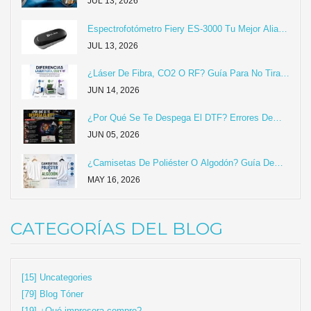
Sellador Impermeable En Tus Cabezales Epson
JUL 13, 2026
(XP600, I3200, L1800 Y Más)
Espectrofotómetro Fiery ES-3000 Tu Mejor Aliado
Para Conseguir Colores Precisos.
JUL 13, 2026
¿Láser De Fibra, CO2 O RF? Guía Para No Tirar
Tu Dinero Y Elegir La Máquina Correcta
JUN 14, 2026
¿Por Qué Se Te Despega El DTF? Errores De
Taller Y Cómo Solucionarlos
JUN 05, 2026
¿Camisetas De Poliéster O Algodón? Guía De
Compra Y Estampado
MAY 16, 2026
CATEGORÍAS DEL BLOG
[15] Uncategories
[79] Blog Tóner
[19] ¿Qué impresora compro?