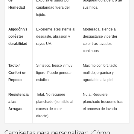
de
Expulsa el sudor por
bloqueándola dentro de
Humedad
capilaridad fuera del
sus hilos.
tejido.
Algodón vs
Excelente. Resistente al
Moderada. Tiende a
poliéster
desgaste, abrasión y
desgastarse y perder
durabilidad
rayos UV.
color tras lavados
continuos.
Tacto /
Sintético, fresco y muy
Máximo confort, tacto
Confort en
ligero. Puede generar
mullido, orgánico y
Reposo
estática.
agradable a la piel.
Resistencia
Total. No requiere
Nula. Requiere
a las
planchado (sensible al
planchado frecuente tras
Arrugas
exceso de calor
el proceso de lavado.
directo).
Camisetas para personalizar: ¿Cómo